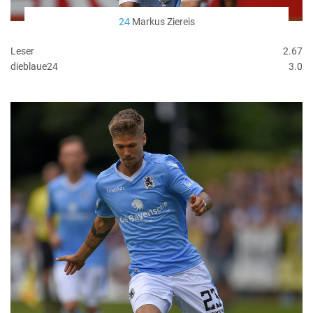
24
Markus Ziereis
Leser
2.67
dieblaue24
3.0