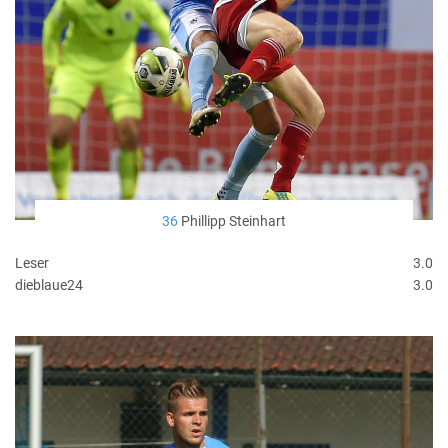
36
Phillipp Steinhart
Leser
3.0
dieblaue24
3.0