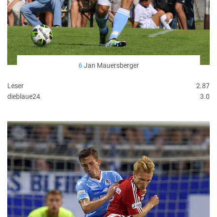
6
Jan Mauersberger
Leser
2.87
dieblaue24
3.0