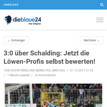
ANMELDEN
Togg
navig
← Vorheriger
Nächster →
3:0 über Schalding: Jetzt die
Löwen-Profis selbst bewerten!
VON OLIVER GRISS UND BERND FEIL (MIS-Foto)
01.12.2017 21:53
1 Minute Lesezeit
22 Kommentare