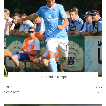
11
Christian Köppel
Leser
2.27
dieblaue24
2.0