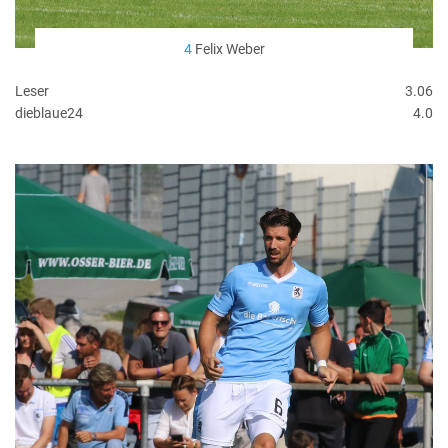
4
Felix Weber
Leser
3.06
dieblaue24
4.0