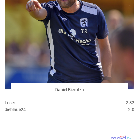
Daniel Bierofka
Leser
2.32
dieblaue24
2.0