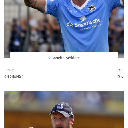
9
Sascha Mölders
Leser
3.3
dieblaue24
3.0