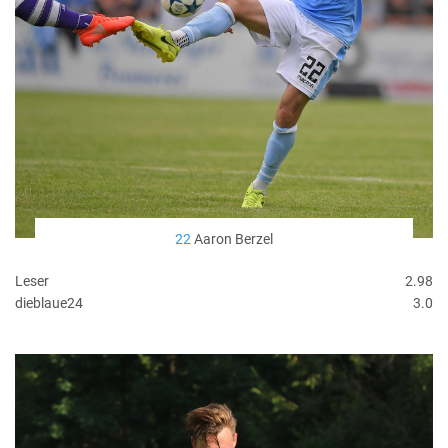
22
Aaron Berzel
Leser
2.98
dieblaue24
3.0