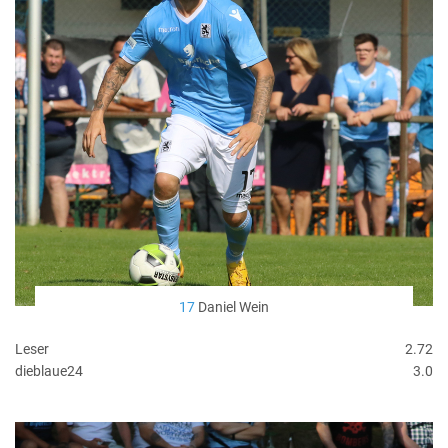
17
Daniel Wein
Leser
2.72
dieblaue24
3.0