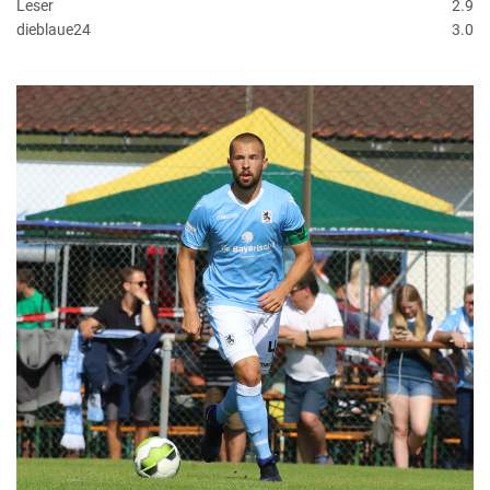
Leser
2.9
dieblaue24
3.0