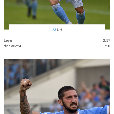
23
NH
Leser
2.57
dieblaue24
2.0