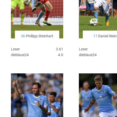
36
Phillipp Steinhart
17
Daniel Wein
Leser
3.61
Leser
dieblaue24
4.0
dieblaue24