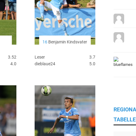
16
Benjamin Kindsvater
3.52
Leser
3.7
4.0
dieblaue24
5.0
REGIONA
TABELLE