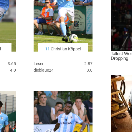
l
11
Christian Köppel
3.65
Leser
2.87
4.0
dieblaue24
3.0