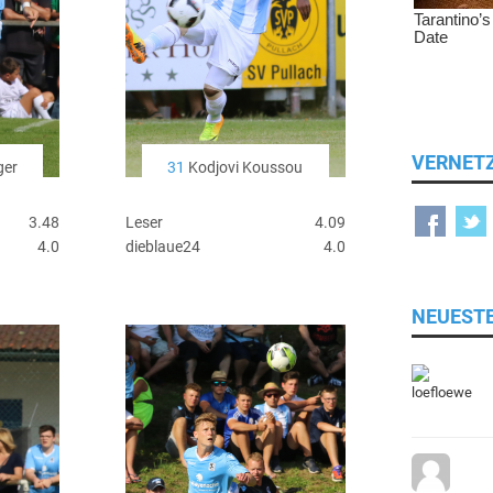
VERNET
ger
31
Kodjovi Koussou
3.48
Leser
4.09
4.0
dieblaue24
4.0
NEUEST