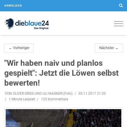
ANMELDEN
Togg
navig
← Vorheriger
Nächster →
"Wir haben naiv und planlos
gespielt": Jetzt die Löwen selbst
bewerten!
VON OLIVER GRISS UND ULI WAGNER (Foto)
03.11.2017 21:35
1 Minute Lesezeit
123 Kommentare