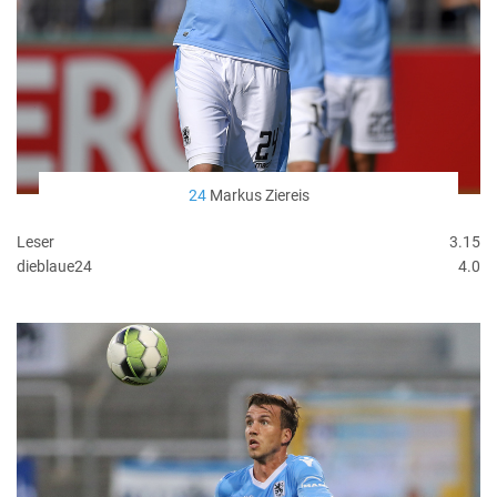
24
Markus Ziereis
Leser
3.15
dieblaue24
4.0