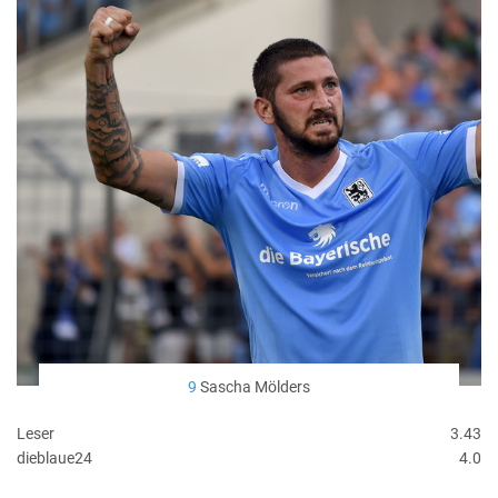
9
Sascha Mölders
Leser
3.43
dieblaue24
4.0