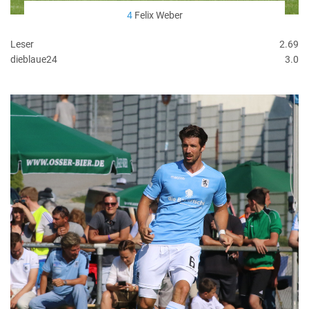
4
Felix Weber
Leser
2.69
dieblaue24
3.0