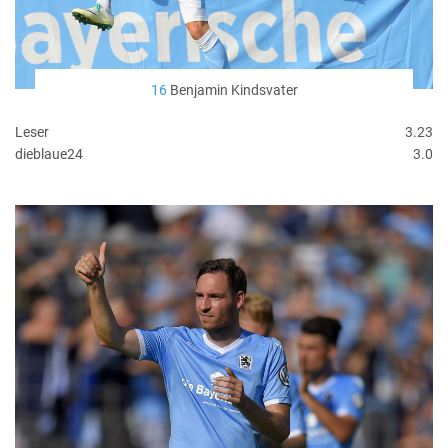
16
Benjamin Kindsvater
Leser
3.23
dieblaue24
3.0