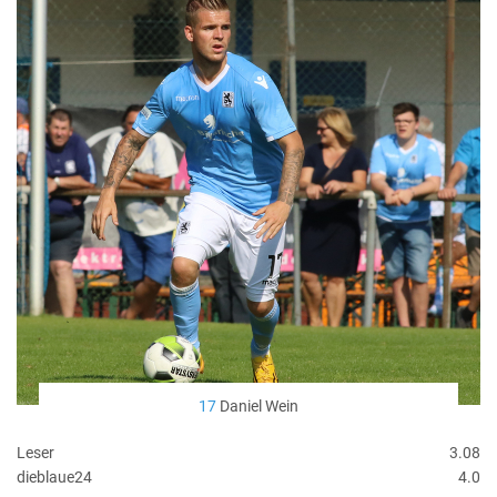
17
Daniel Wein
Leser
3.08
dieblaue24
4.0