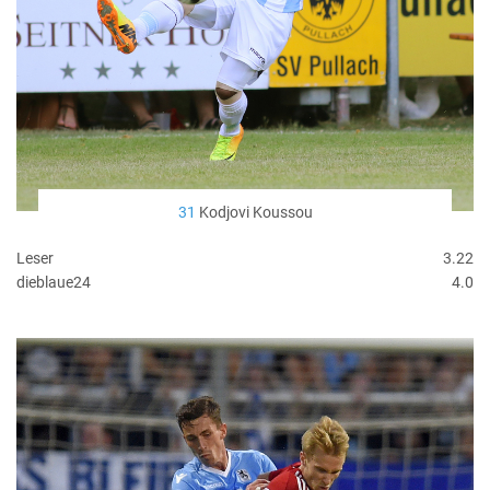
31
Kodjovi Koussou
Leser
3.22
dieblaue24
4.0