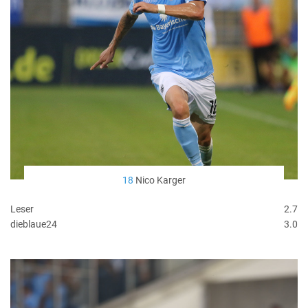
18
Nico Karger
Leser
2.7
dieblaue24
3.0