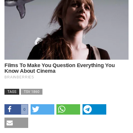
TAGS
TSV 1860
0