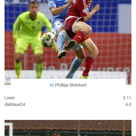
36
Phillipp Steinhart
Leser
3.11
dieblaue24
4.0