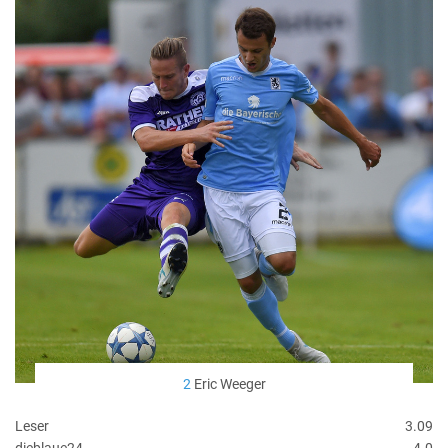
2
Eric Weeger
Leser
3.09
dieblaue24
4.0