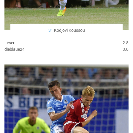
31
Kodjovi Koussou
Leser
2.8
dieblaue24
3.0