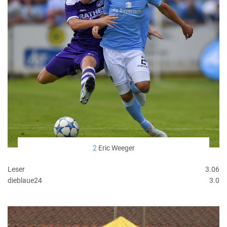
2
Eric Weeger
Leser
3.06
dieblaue24
3.0