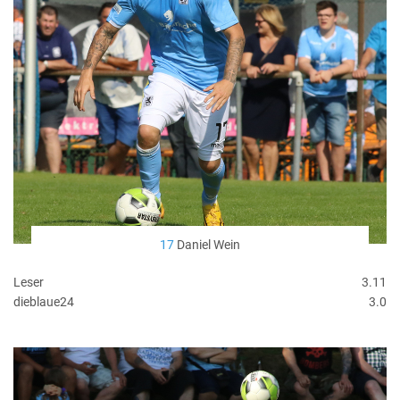
17
Daniel Wein
Leser
3.11
dieblaue24
3.0