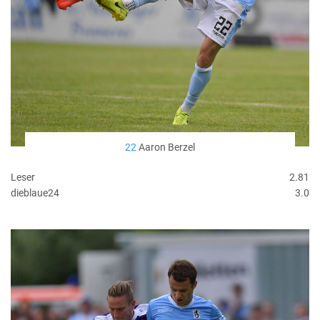
22
Aaron Berzel
Leser
2.81
dieblaue24
3.0