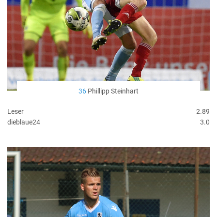
36
Phillipp Steinhart
Leser
2.89
dieblaue24
3.0