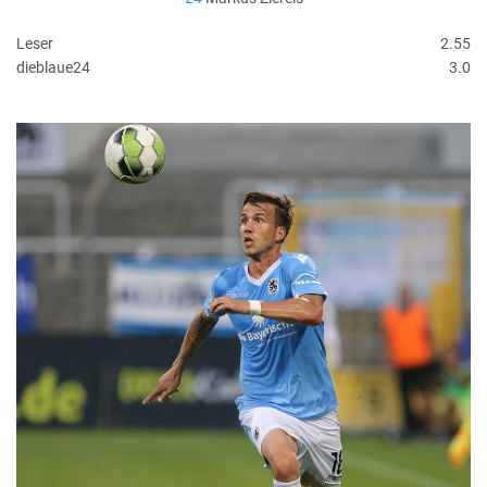
Leser
2.55
dieblaue24
3.0