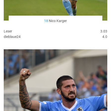
18
Nico Karger
Leser
3.03
dieblaue24
4.0