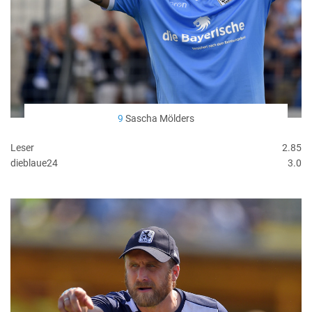
9
Sascha Mölders
Leser
2.85
dieblaue24
3.0