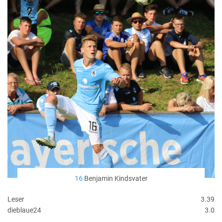
16
Benjamin Kindsvater
Leser
3.39
dieblaue24
3.0