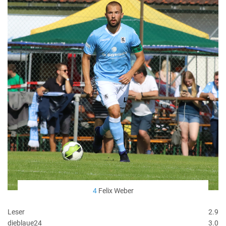
4
Felix Weber
Leser
2.9
dieblaue24
3.0