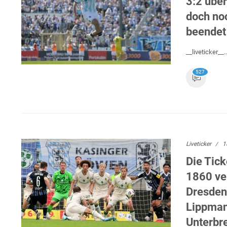
3:2 übe
doch no
beendet 
__liveticker__..
527
Liveticker
1
Die Tic
1860 ver
Dresden
Lippmann
Unterbr