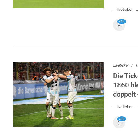
__liveticker__..
604
Liveticker
1
Die Tick
1860 ble
doppelt 
__liveticker__..
499