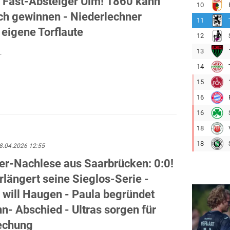
r Fast-Absteiger Ulm! 1860 kann
10
ch gewinnen - Niederlechner
11
eigene Torflaute
12
13
.
14
15
16
16
18
18
8.04.2026 12:55
ker-Nachlese aus Saarbrücken: 0:0!
längert seine Sieglos-Serie -
 will Haugen - Paula begründet
- Abschied - Ultras sorgen für
echung