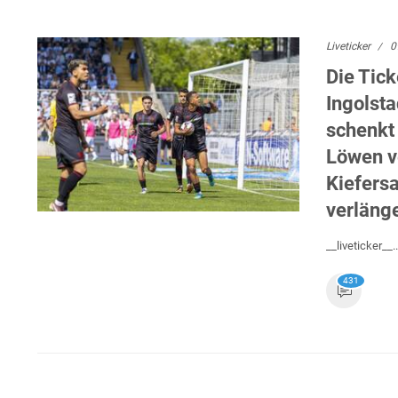
Liveticker
0
Die Tick
Ingolsta
schenkt
Löwen v
Kiefers
verläng
__liveticker__..
431