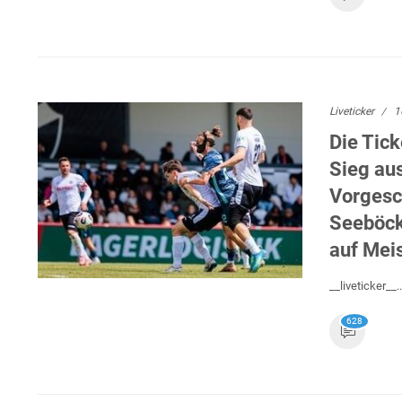
Liveticker
1
Die Tick
Sieg aus
Vorgesc
Seeböck 
auf Mei
__liveticker__..
628