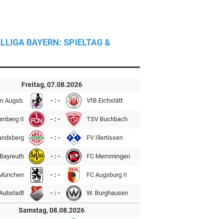
LLIGA BAYERN: SPIELTAG &
Freitag, 07.08.2026
n Augsb.
- : -
VfB Eichstätt
rnberg II
- : -
TSV Buchbach
andsberg
- : -
FV Illertissen
Bayreuth
- : -
FC Memmingen
München
- : -
FC Augsburg II
Aubstadt
- : -
W. Burghausen
Samstag, 08.08.2026