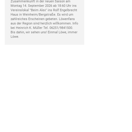
Zusammenkunft in der neuen Saison am
Montag 14. September 2026 ab 18:60 Uhr ins
Vereinslokal "Beim Alex" ins Rolf Engelbrecht
Haus in Weinheim/Bergstraße. Es wird um
zahlreiches Erscheinen gebeten. Löwenfans
aus der Region sind herzlich willkommen. Info
bei Heinrich K. Müller Tel. 06251/9841500.
Bis dahin, wir sehen uns! Einmal Löwe, immer
Löwe.