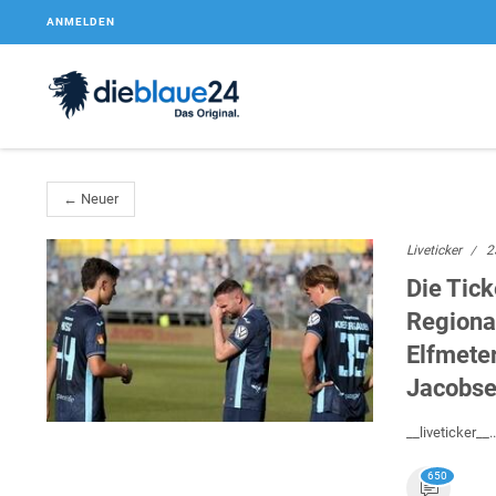
ANMELDEN
← Neuer
Liveticker
2
Die Tic
Regional
Elfmeter
Jacobse
__liveticker__..
650