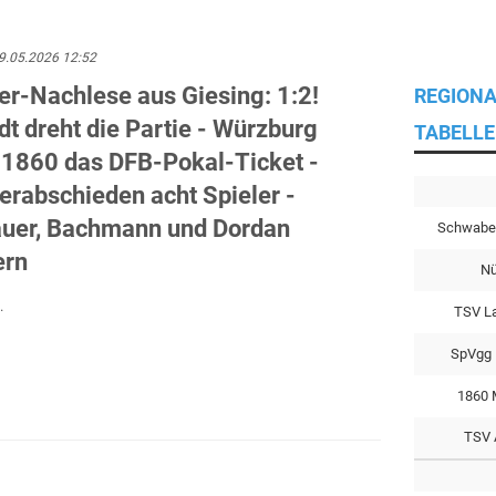
9.05.2026 12:52
er-Nachlese aus Giesing: 1:2!
REGIONA
dt dreht die Partie - Würzburg
TABELLE
 1860 das DFB-Pokal-Ticket -
erabschieden acht Spieler -
auer, Bachmann und Dordan
Schwabe
ern
Nü
.
TSV L
SpVgg 
1860 
TSV 