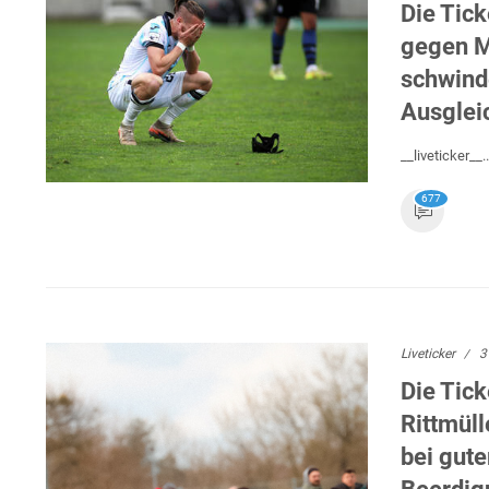
Die Tick
gegen M
schwinde
Ausglei
__liveticker__..
677
Liveticker
3
Die Tick
Rittmüll
bei gut