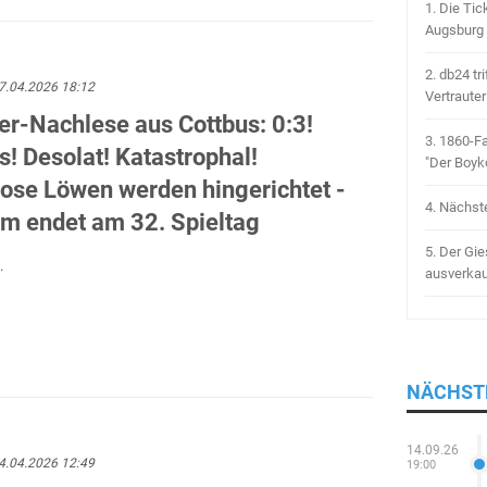
1.
Die Tic
Augsburg I
2.
db24 tri
7.04.2026 18:12
Vertrauter
er-Nachlese aus Cottbus: 0:3!
3.
1860-Fa
! Desolat! Katastrophal!
"Der Boyko
lose Löwen werden hingerichtet -
4.
Nächste
um endet am 32. Spieltag
5.
Der Gie
.
ausverkau
NÄCHST
14.09.26
4.04.2026 12:49
19:00