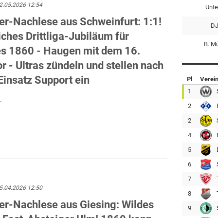
2.05.2026 12:54
Unte
er-Nachlese aus Schweinfurt: 1:1!
DJ
ches Drittliga-Jubiläum für
B. M
es 1860 - Haugen mit dem 16.
r - Ultras zündeln und stellen nach
Einsatz Support ein
Pl
Verei
1
.
2
2
4
5
6
7
5.04.2026 12:50
8
ker-Nachlese aus Giesing: Wildes
9