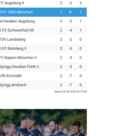
FC Augsburg II
2
-2
3
TSV 1860 München
1
0
1
Schwaben Augsburg
2
-2
1
1.FC Schweinfurt 05
2
-4
1
TSV Landsberg
2
-2
0
1.FC Nürnberg II
2
-3
0
FC Bayern München II
2
-3
0
SpVgg Greuther Fürth II
2
-3
0
VfB Eichstätt
2
-7
0
SpVgg Ansbach
2
-7
0
Stand: 06.08.2026 06:10:00