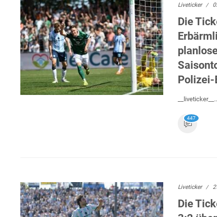
Liveticker
0
Die Tick
Erbärmli
planlos
Saisonto
Polizei-
__liveticker__..
447
Liveticker
2
Die Tic