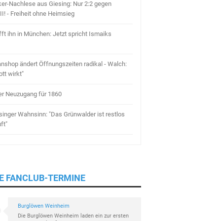
ker-Nachlese aus Giesing: Nur 2:2 gegen
I! - Freiheit ohne Heimsieg
fft ihn in München: Jetzt spricht Ismaiks
nshop ändert Öffnungszeiten radikal - Walch:
tt wirkt"
r Neuzugang für 1860
singer Wahnsinn: "Das Grünwalder ist restlos
ft"
E FANCLUB-TERMINE
Burglöwen Weinheim
Die Burglöwen Weinheim laden ein zur ersten