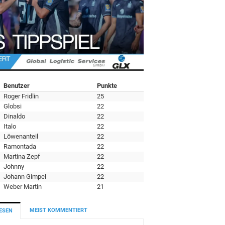
Benutzer
Punkte
Roger Fridlin
25
Globsi
22
Dinaldo
22
Italo
22
Löwenanteil
22
Ramontada
22
Martina Zepf
22
Johnny
22
Johann Gimpel
22
Weber Martin
21
MEIST KOMMENTIERT
ESEN