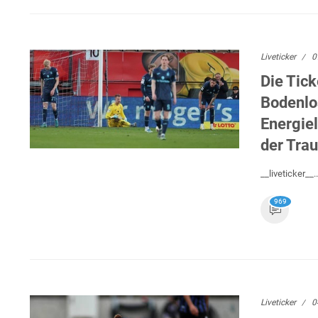
Liveticker
0
Die Tick
Bodenlos
Energie
der Tra
__liveticker__..
969
Liveticker
0