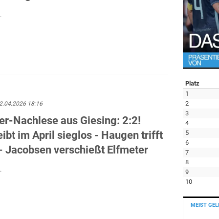
.
Platz
1
2
2.04.2026 18:16
3
er-Nachlese aus Giesing: 2:2!
4
5
ibt im April sieglos - Haugen trifft
6
- Jacobsen verschießt Elfmeter
7
8
.
9
10
MEIST GEL