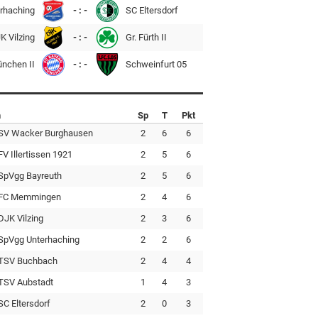
rhaching
- : -
SC Eltersdorf
K Vilzing
- : -
Gr. Fürth II
ünchen II
- : -
Schweinfurt 05
n
Sp
T
Pkt
SV Wacker Burghausen
2
6
6
FV Illertissen 1921
2
5
6
SpVgg Bayreuth
2
5
6
FC Memmingen
2
4
6
DJK Vilzing
2
3
6
SpVgg Unterhaching
2
2
6
TSV Buchbach
2
4
4
TSV Aubstadt
1
4
3
SC Eltersdorf
2
0
3