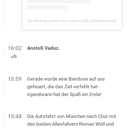
Ein Beitrag geteilt von ᴅɪᴇʙʟᴀᴜᴇ24 (@dieblaue24)
16:02
Anstoß Vaduz.
15:59
Gerade wurde eine Bierdose auf uns
gefeuert, die das Ziel verfehlt hat-
irgendwann hat der Spaß ein Ende!
15:48
Die Autofahrt von München nach Chur mit
den beiden Allesfahrern Roman Wöll und