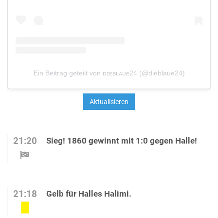
Ein Beitrag geteilt von ᴅɪᴇʙʟᴀᴜᴇ24 (@dieblaue24)
21:20
Sieg! 1860 gewinnt mit 1:0 gegen Halle!
21:18
Gelb für Halles Halimi.