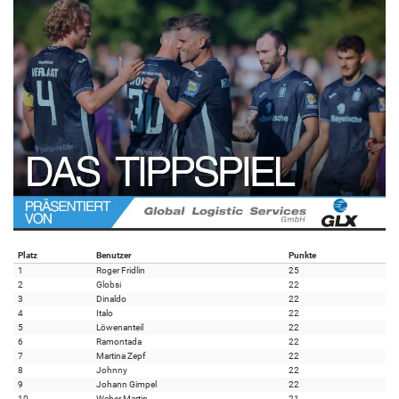
Platz
Benutzer
Punkte
1
Roger Fridlin
25
2
Globsi
22
3
Dinaldo
22
4
Italo
22
5
Löwenanteil
22
6
Ramontada
22
7
Martina Zepf
22
8
Johnny
22
9
Johann Gimpel
22
10
Weber Martin
21