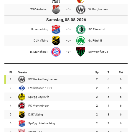
TSV Aubstadt
- : -
W. Burghausen
Samstag, 08.08.2026
Unterhaching
- : -
SC Eltersdorf
DJK Vilzing
- : -
Gr. Fürth II
B. München II
- : -
Schweinfurt 05
Pl
Verein
Sp
T
Pkt
1
SV Wacker Burghausen
2
6
6
2
FV Illertissen 1921
2
5
6
2
SpVgg Bayreuth
2
5
6
4
FC Memmingen
2
4
6
5
DJK Vilzing
2
3
6
6
SpVgg Unterhaching
2
2
6