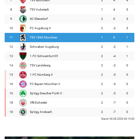
7
TSV Buchbach
2
4
4
8
TSV Aubstadt
1
4
3
9
SC Eltersdorf
2
0
3
10
FC Augsburg II
2
-2
3
11
TSV 1860 München
1
0
1
12
Schwaben Augsburg
2
-2
1
13
1.FC Schweinfurt 05
2
-4
1
14
TSV Landsberg
2
-2
0
15
1.FC Nürnberg II
2
-3
0
16
FC Bayern München II
2
-3
0
16
SpVgg Greuther Fürth II
2
-3
0
18
VfB Eichstätt
2
-7
0
18
SpVgg Ansbach
2
-7
0
Stand: 06.08.2026 06:10:00