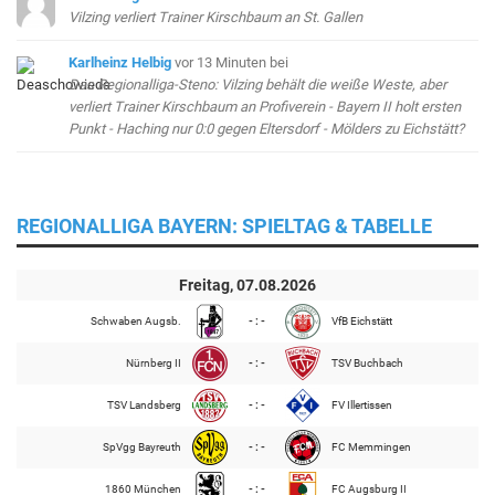
Vilzing verliert Trainer Kirschbaum an St. Gallen
Karlheinz Helbig
vor 13 Minuten
bei
Das Regionalliga-Steno: Vilzing behält die weiße Weste, aber
verliert Trainer Kirschbaum an Profiverein - Bayern II holt ersten
Punkt - Haching nur 0:0 gegen Eltersdorf - Mölders zu Eichstätt?
REGIONALLIGA BAYERN: SPIELTAG & TABELLE
Freitag, 07.08.2026
Schwaben Augsb.
- : -
VfB Eichstätt
Nürnberg II
- : -
TSV Buchbach
TSV Landsberg
- : -
FV Illertissen
SpVgg Bayreuth
- : -
FC Memmingen
1860 München
- : -
FC Augsburg II