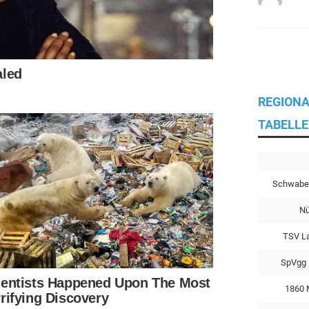
REGIONA
TABELLE
Schwabe
Nü
TSV L
SpVgg 
1860 