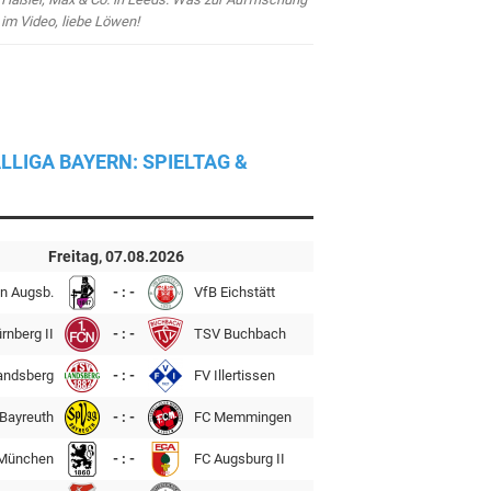
im Video, liebe Löwen!
LLIGA BAYERN: SPIELTAG &
Freitag, 07.08.2026
n Augsb.
- : -
VfB Eichstätt
rnberg II
- : -
TSV Buchbach
andsberg
- : -
FV Illertissen
Bayreuth
- : -
FC Memmingen
München
- : -
FC Augsburg II