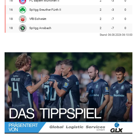
16
FC Bayern München II
2
-3
0
16
SpVgg Greuther Fürth II
2
-3
0
18
VfB Eichstätt
2
-7
0
18
SpVgg Ansbach
2
-7
0
Stand: 06.08.2026 06:10:00