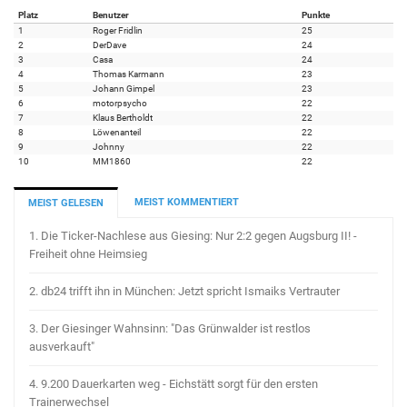
Platz
Benutzer
Punkte
1
Roger Fridlin
25
2
DerDave
24
3
Casa
24
4
Thomas Karmann
23
5
Johann Gimpel
23
6
motorpsycho
22
7
Klaus Bertholdt
22
8
Löwenanteil
22
9
Johnny
22
10
MM1860
22
MEIST KOMMENTIERT
MEIST GELESEN
1.
Die Ticker-Nachlese aus Giesing: Nur 2:2 gegen Augsburg II! -
Freiheit ohne Heimsieg
2.
db24 trifft ihn in München: Jetzt spricht Ismaiks Vertrauter
3.
Der Giesinger Wahnsinn: "Das Grünwalder ist restlos
ausverkauft"
4.
9.200 Dauerkarten weg - Eichstätt sorgt für den ersten
Trainerwechsel