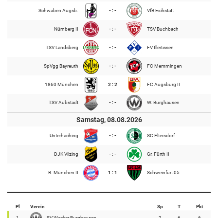
Schwaben Augsb.
- : -
VfB Eichstätt
Nürnberg II
- : -
TSV Buchbach
TSV Landsberg
- : -
FV Illertissen
SpVgg Bayreuth
- : -
FC Memmingen
1860 München
2 : 2
FC Augsburg II
TSV Aubstadt
- : -
W. Burghausen
Samstag, 08.08.2026
Unterhaching
- : -
SC Eltersdorf
DJK Vilzing
- : -
Gr. Fürth II
B. München II
1 : 1
Schweinfurt 05
Pl
Verein
Sp
T
Pkt
1
SV Wacker Burghausen
2
6
6