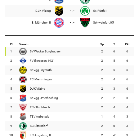
DJK Vilzing
- : -
Gr. Fürth II
B. München II
- : -
Schweinfurt 05
Pl
Verein
Sp
T
Pkt
1
SV Wacker Burghausen
2
6
6
2
FV Illertissen 1921
2
5
6
2
SpVgg Bayreuth
2
5
6
4
FC Memmingen
2
4
6
5
DJK Vilzing
2
3
6
6
SpVgg Unterhaching
2
2
6
7
TSV Buchbach
2
4
4
8
TSV Aubstadt
1
4
3
9
SC Eltersdorf
2
0
3
10
FC Augsburg II
2
-2
3