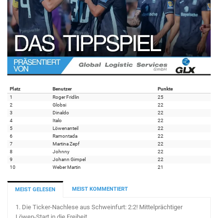
Platz
Benutzer
Punkte
1
Roger Fridlin
25
2
Globsi
22
3
Dinaldo
22
4
Italo
22
5
Löwenanteil
22
6
Ramontada
22
7
Martina Zepf
22
8
Johnny
22
9
Johann Gimpel
22
10
Weber Martin
21
MEIST KOMMENTIERT
MEIST GELESEN
1.
Die Ticker-Nachlese aus Schweinfurt: 2:2! Mittelprächtiger
Löwen-Start in die Freiheit