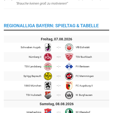
"Brauche keinen groß zu motivieren!"
REGIONALLIGA BAYERN: SPIELTAG & TABELLE
Freitag, 07.08.2026
Schwaben Augsb.
- : -
VfB Eichstätt
Nürnberg II
- : -
TSV Buchbach
TSV Landsberg
- : -
FV Illertissen
SpVgg Bayreuth
- : -
FC Memmingen
1860 München
- : -
FC Augsburg II
TSV Aubstadt
- : -
W. Burghausen
Samstag, 08.08.2026
Unterhaching
- : -
SC Eltersdorf