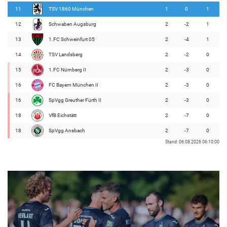
11
TSV 1860 München
1
0
1
12
Schwaben Augsburg
2
-2
1
13
1.FC Schweinfurt 05
2
-4
1
14
TSV Landsberg
2
-2
0
15
1.FC Nürnberg II
2
-3
0
16
FC Bayern München II
2
-3
0
16
SpVgg Greuther Fürth II
2
-3
0
18
VfB Eichstätt
2
-7
0
18
SpVgg Ansbach
2
-7
0
Stand: 06.08.2026 06:10:00