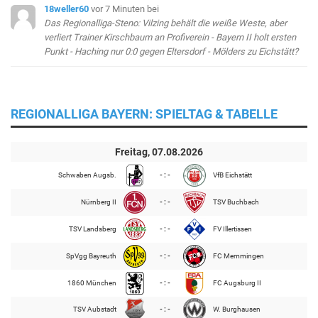
18weller60
vor 7 Minuten
bei
Das Regionalliga-Steno: Vilzing behält die weiße Weste, aber
verliert Trainer Kirschbaum an Profiverein - Bayern II holt ersten
Punkt - Haching nur 0:0 gegen Eltersdorf - Mölders zu Eichstätt?
REGIONALLIGA BAYERN: SPIELTAG & TABELLE
Freitag, 07.08.2026
Schwaben Augsb.
- : -
VfB Eichstätt
Nürnberg II
- : -
TSV Buchbach
TSV Landsberg
- : -
FV Illertissen
SpVgg Bayreuth
- : -
FC Memmingen
1860 München
- : -
FC Augsburg II
TSV Aubstadt
- : -
W. Burghausen