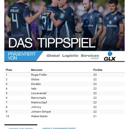
Platz
Benutzer
Punkte
1
Roger Fridlin
25
2
Globsi
22
3
Dinaldo
22
4
Italo
22
5
Löwenanteil
22
6
Ramontada
22
7
Martina Zepf
22
8
Johnny
22
9
Johann Gimpel
22
10
Weber Martin
21