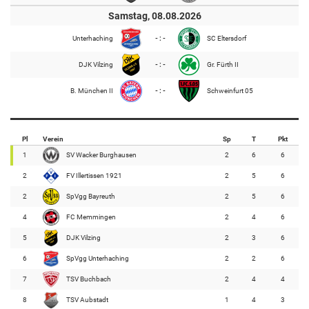
Samstag, 08.08.2026
Unterhaching
- : -
SC Eltersdorf
DJK Vilzing
- : -
Gr. Fürth II
B. München II
- : -
Schweinfurt 05
Pl
Verein
Sp
T
Pkt
1
SV Wacker Burghausen
2
6
6
2
FV Illertissen 1921
2
5
6
2
SpVgg Bayreuth
2
5
6
4
FC Memmingen
2
4
6
5
DJK Vilzing
2
3
6
6
SpVgg Unterhaching
2
2
6
7
TSV Buchbach
2
4
4
8
TSV Aubstadt
1
4
3