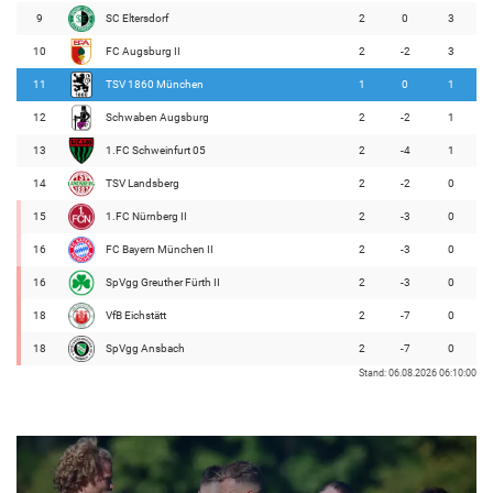
9
SC Eltersdorf
2
0
3
10
FC Augsburg II
2
-2
3
11
TSV 1860 München
1
0
1
12
Schwaben Augsburg
2
-2
1
13
1.FC Schweinfurt 05
2
-4
1
14
TSV Landsberg
2
-2
0
15
1.FC Nürnberg II
2
-3
0
16
FC Bayern München II
2
-3
0
16
SpVgg Greuther Fürth II
2
-3
0
18
VfB Eichstätt
2
-7
0
18
SpVgg Ansbach
2
-7
0
Stand: 06.08.2026 06:10:00