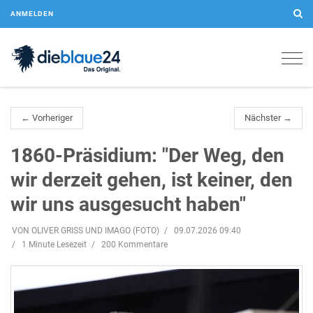
ANMELDEN
Togg
navig
← Vorheriger
Nächster →
1860-Präsidium: "Der Weg, den
wir derzeit gehen, ist keiner, den
wir uns ausgesucht haben"
VON OLIVER GRISS UND IMAGO (FOTO)
09.07.2026 09:40
1 Minute Lesezeit
200 Kommentare