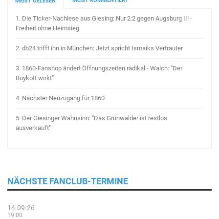
MEIST KOMMENTIERT
MEIST GELESEN
1.
Die Ticker-Nachlese aus Giesing: Nur 2:2 gegen Augsburg II! -
Freiheit ohne Heimsieg
2.
db24 trifft ihn in München: Jetzt spricht Ismaiks Vertrauter
3.
1860-Fanshop ändert Öffnungszeiten radikal - Walch: "Der
Boykott wirkt"
4.
Nächster Neuzugang für 1860
5.
Der Giesinger Wahnsinn: "Das Grünwalder ist restlos
ausverkauft"
NÄCHSTE FANCLUB-TERMINE
14.09.26
19:00