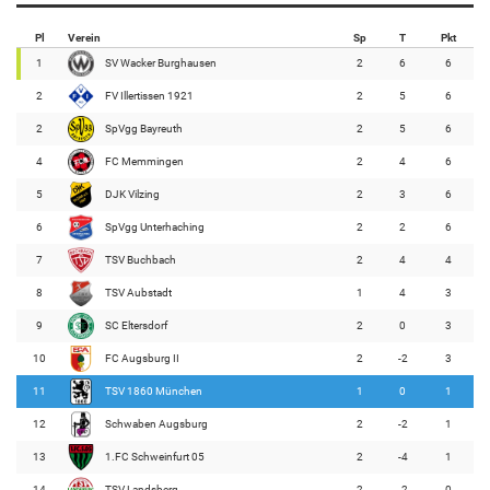
Pl
Verein
Sp
T
Pkt
1
SV Wacker Burghausen
2
6
6
2
FV Illertissen 1921
2
5
6
2
SpVgg Bayreuth
2
5
6
4
FC Memmingen
2
4
6
5
DJK Vilzing
2
3
6
6
SpVgg Unterhaching
2
2
6
7
TSV Buchbach
2
4
4
8
TSV Aubstadt
1
4
3
9
SC Eltersdorf
2
0
3
10
FC Augsburg II
2
-2
3
11
TSV 1860 München
1
0
1
12
Schwaben Augsburg
2
-2
1
13
1.FC Schweinfurt 05
2
-4
1
14
TSV Landsberg
2
-2
0