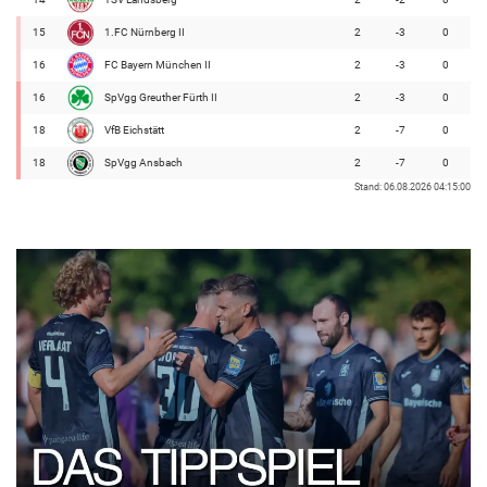
15
1.FC Nürnberg II
2
-3
0
16
FC Bayern München II
2
-3
0
16
SpVgg Greuther Fürth II
2
-3
0
18
VfB Eichstätt
2
-7
0
18
SpVgg Ansbach
2
-7
0
Stand: 06.08.2026 04:15:00