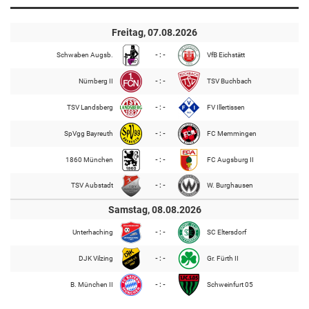
Freitag, 07.08.2026
Schwaben Augsb.
- : -
VfB Eichstätt
Nürnberg II
- : -
TSV Buchbach
TSV Landsberg
- : -
FV Illertissen
SpVgg Bayreuth
- : -
FC Memmingen
1860 München
- : -
FC Augsburg II
TSV Aubstadt
- : -
W. Burghausen
Samstag, 08.08.2026
Unterhaching
- : -
SC Eltersdorf
DJK Vilzing
- : -
Gr. Fürth II
B. München II
- : -
Schweinfurt 05