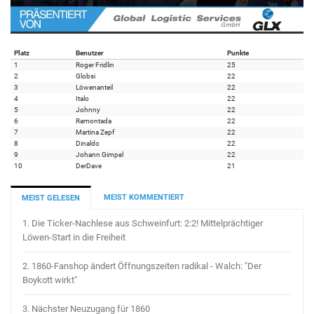
Platz
Benutzer
Punkte
1
Roger Fridlin
25
2
Globsi
22
3
Löwenanteil
22
4
Italo
22
5
Johnny
22
6
Ramontada
22
7
Martina Zepf
22
8
Dinaldo
22
9
Johann Gimpel
22
10
DerDave
21
MEIST KOMMENTIERT
MEIST GELESEN
1.
Die Ticker-Nachlese aus Schweinfurt: 2:2! Mittelprächtiger
Löwen-Start in die Freiheit
2.
1860-Fanshop ändert Öffnungszeiten radikal - Walch: "Der
Boykott wirkt"
3.
Nächster Neuzugang für 1860