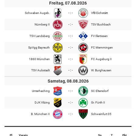
Freitag, 07.08.2026
Schwaben Augsb.
- : -
VfB Eichstätt
Nürnberg II
- : -
TSV Buchbach
TSV Landsberg
- : -
FV Illertissen
SpVgg Bayreuth
- : -
FC Memmingen
1860 München
- : -
FC Augsburg II
TSV Aubstadt
- : -
W. Burghausen
Samstag, 08.08.2026
Unterhaching
- : -
SC Eltersdorf
DJK Vilzing
- : -
Gr. Fürth II
B. München II
- : -
Schweinfurt 05
Pl
Verein
Sp
T
Pkt