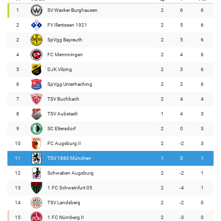
1
SV Wacker Burghausen
2
6
6
2
FV Illertissen 1921
2
5
6
2
SpVgg Bayreuth
2
5
6
4
FC Memmingen
2
4
6
5
DJK Vilzing
2
3
6
6
SpVgg Unterhaching
2
2
6
7
TSV Buchbach
2
4
4
8
TSV Aubstadt
1
4
3
9
SC Eltersdorf
2
0
3
10
FC Augsburg II
2
-2
3
11
TSV 1860 München
1
0
1
12
Schwaben Augsburg
2
-2
1
13
1.FC Schweinfurt 05
2
-4
1
14
TSV Landsberg
2
-2
0
15
1.FC Nürnberg II
2
-3
0