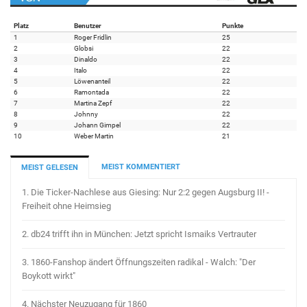
Platz
Benutzer
Punkte
1
Roger Fridlin
25
2
Globsi
22
3
Dinaldo
22
4
Italo
22
5
Löwenanteil
22
6
Ramontada
22
7
Martina Zepf
22
8
Johnny
22
9
Johann Gimpel
22
10
Weber Martin
21
MEIST KOMMENTIERT
MEIST GELESEN
1.
Die Ticker-Nachlese aus Giesing: Nur 2:2 gegen Augsburg II! -
Freiheit ohne Heimsieg
2.
db24 trifft ihn in München: Jetzt spricht Ismaiks Vertrauter
3.
1860-Fanshop ändert Öffnungszeiten radikal - Walch: "Der
Boykott wirkt"
4.
Nächster Neuzugang für 1860