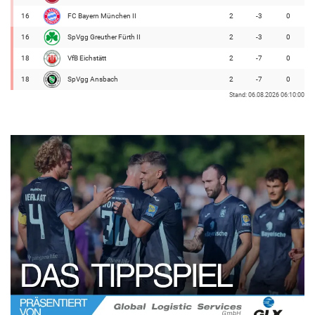
16
FC Bayern München II
2
-3
0
16
SpVgg Greuther Fürth II
2
-3
0
18
VfB Eichstätt
2
-7
0
18
SpVgg Ansbach
2
-7
0
Stand: 06.08.2026 06:10:00