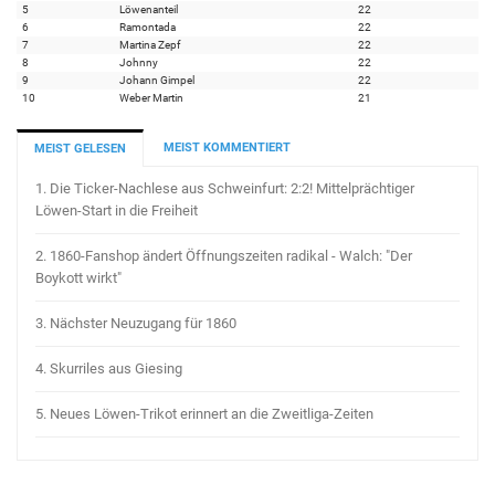
5
Löwenanteil
22
6
Ramontada
22
7
Martina Zepf
22
8
Johnny
22
9
Johann Gimpel
22
10
Weber Martin
21
MEIST KOMMENTIERT
MEIST GELESEN
1.
Die Ticker-Nachlese aus Schweinfurt: 2:2! Mittelprächtiger
Löwen-Start in die Freiheit
2.
1860-Fanshop ändert Öffnungszeiten radikal - Walch: "Der
Boykott wirkt"
3.
Nächster Neuzugang für 1860
4.
Skurriles aus Giesing
5.
Neues Löwen-Trikot erinnert an die Zweitliga-Zeiten