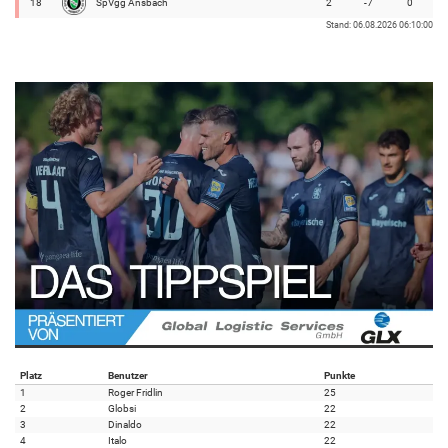
18
SpVgg Ansbach
2
-7
0
Stand: 06.08.2026 06:10:00
Platz
Benutzer
Punkte
1
Roger Fridlin
25
2
Globsi
22
3
Dinaldo
22
4
Italo
22