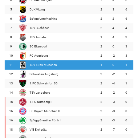
4
FC Memmingen
2
4
6
5
DJK Vilzing
2
3
6
6
SpVgg Unterhaching
2
2
6
7
TSV Buchbach
2
4
4
8
TSV Aubstadt
1
4
3
9
SC Eltersdorf
2
0
3
10
FC Augsburg II
2
-2
3
11
TSV 1860 München
1
0
1
12
Schwaben Augsburg
2
-2
1
13
1.FC Schweinfurt 05
2
-4
1
14
TSV Landsberg
2
-2
0
15
1.FC Nürnberg II
2
-3
0
16
FC Bayern München II
2
-3
0
16
SpVgg Greuther Fürth II
2
-3
0
18
VfB Eichstätt
2
-7
0