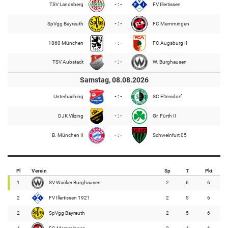
TSV Landsberg
- : -
FV Illertissen
SpVgg Bayreuth
- : -
FC Memmingen
1860 München
- : -
FC Augsburg II
TSV Aubstadt
- : -
W. Burghausen
Samstag, 08.08.2026
Unterhaching
- : -
SC Eltersdorf
DJK Vilzing
- : -
Gr. Fürth II
B. München II
- : -
Schweinfurt 05
Pl
Verein
Sp
T
Pkt
1
SV Wacker Burghausen
2
6
6
2
FV Illertissen 1921
2
5
6
2
SpVgg Bayreuth
2
5
6