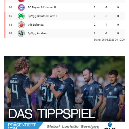
16
FC Bayern München II
2
-3
0
16
SpVgg Greuther Fürth II
2
-3
0
18
VfB Eichstätt
2
-7
0
18
SpVgg Ansbach
2
-7
0
Stand: 06.08.2026 06:10:00