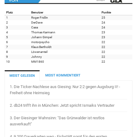
Platz
Benutzer
Punkte
1
Roger Fridlin
25
2
DerDave
24
3
Casa
24
4
Thomas Karmann
23
5
Johann Gimpel
23
6
motorpsycho
22
7
Klaus Bertholdt
22
8
Löwenanteil
22
9
Johnny
22
10
MM1860
22
MEIST KOMMENTIERT
MEIST GELESEN
1.
Die Ticker-Nachlese aus Giesing: Nur 2:2 gegen Augsburg II! -
Freiheit ohne Heimsieg
2.
db24 trifft ihn in München: Jetzt spricht Ismaiks Vertrauter
3.
Der Giesinger Wahnsinn: "Das Grünwalder ist restlos
ausverkauft"
4.
9.200 Dauerkarten weg - Eichstätt sorgt für den ersten