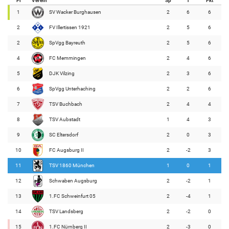
Pl
Verein
Sp
T
Pkt
1
SV Wacker Burghausen
2
6
6
2
FV Illertissen 1921
2
5
6
2
SpVgg Bayreuth
2
5
6
4
FC Memmingen
2
4
6
5
DJK Vilzing
2
3
6
6
SpVgg Unterhaching
2
2
6
7
TSV Buchbach
2
4
4
8
TSV Aubstadt
1
4
3
9
SC Eltersdorf
2
0
3
10
FC Augsburg II
2
-2
3
11
TSV 1860 München
1
0
1
12
Schwaben Augsburg
2
-2
1
13
1.FC Schweinfurt 05
2
-4
1
14
TSV Landsberg
2
-2
0
15
1.FC Nürnberg II
2
-3
0