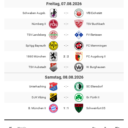
Freitag, 07.08.2026
Schwaben Augsb.
- : -
VfB Eichstätt
Nürnberg II
- : -
TSV Buchbach
TSV Landsberg
- : -
FV Illertissen
SpVgg Bayreuth
- : -
FC Memmingen
1860 München
2 : 2
FC Augsburg II
TSV Aubstadt
- : -
W. Burghausen
Samstag, 08.08.2026
Unterhaching
- : -
SC Eltersdorf
DJK Vilzing
- : -
Gr. Fürth II
B. München II
1 : 1
Schweinfurt 05