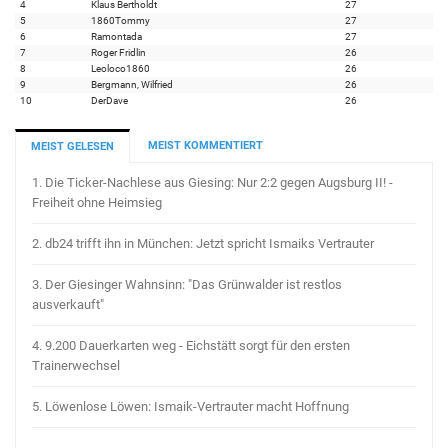
4
Klaus Bertholdt
27
5
1860Tommy
27
6
Ramontada
27
7
Roger Fridlin
26
8
Leoloco1860
26
9
Bergmann, Wilfried
26
10
DerDave
26
MEIST KOMMENTIERT
MEIST GELESEN
1.
Die Ticker-Nachlese aus Giesing: Nur 2:2 gegen Augsburg II! -
Freiheit ohne Heimsieg
2.
db24 trifft ihn in München: Jetzt spricht Ismaiks Vertrauter
3.
Der Giesinger Wahnsinn: "Das Grünwalder ist restlos
ausverkauft"
4.
9.200 Dauerkarten weg - Eichstätt sorgt für den ersten
Trainerwechsel
5.
Löwenlose Löwen: Ismaik-Vertrauter macht Hoffnung