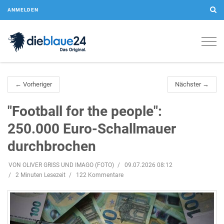
ANMELDEN
Togg
navig
← Vorheriger
Nächster →
"Football for the people":
250.000 Euro-Schallmauer
durchbrochen
VON OLIVER GRISS UND IMAGO (FOTO)
09.07.2026 08:12
2 Minuten Lesezeit
122 Kommentare