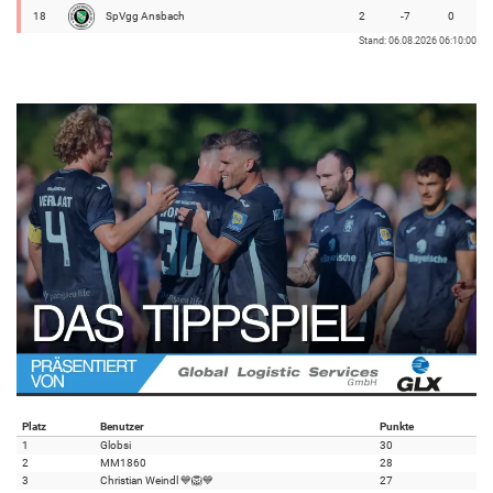
18
SpVgg Ansbach
2
-7
0
Stand: 06.08.2026 06:10:00
Platz
Benutzer
Punkte
1
Globsi
30
2
MM1860
28
3
Christian Weindl 💙🦁💙
27