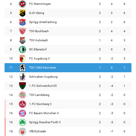
4
FC Memmingen
2
4
6
5
DJK Vilzing
2
3
6
6
SpVgg Unterhaching
2
2
6
7
TSV Buchbach
2
4
4
8
TSV Aubstadt
1
4
3
9
SC Eltersdorf
2
0
3
10
FC Augsburg II
2
-2
3
11
TSV 1860 München
1
0
1
12
Schwaben Augsburg
2
-2
1
13
1.FC Schweinfurt 05
2
-4
1
14
TSV Landsberg
2
-2
0
15
1.FC Nürnberg II
2
-3
0
16
FC Bayern München II
2
-3
0
16
SpVgg Greuther Fürth II
2
-3
0
18
VfB Eichstätt
2
-7
0