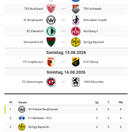
TSV Buchbach
- : -
TSV Aubstadt
W. Burghausen
- : -
Schwaben Augsb.
SC Eltersdorf
- : -
Nürnberg II
Schweinfurt 05
- : -
SpVgg Bayreuth
Samstag, 15.08.2026
FC Augsburg II
- : -
DJK Vilzing
Sonntag, 16.08.2026
FC Memmingen
- : -
1860 München
Pl
Verein
Sp
T
Pkt
1
SV Wacker Burghausen
2
6
6
2
FV Illertissen 1921
2
5
6
2
SpVgg Bayreuth
2
5
6