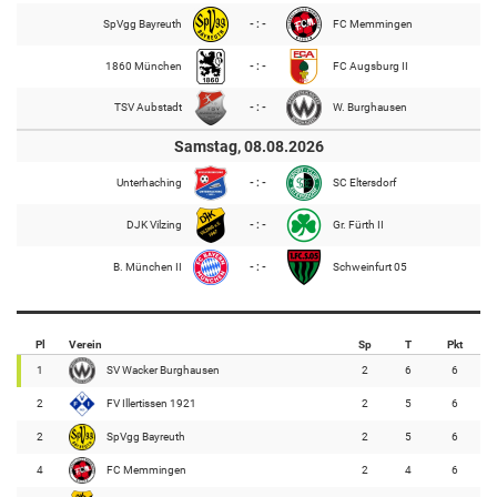
SpVgg Bayreuth
- : -
FC Memmingen
1860 München
- : -
FC Augsburg II
TSV Aubstadt
- : -
W. Burghausen
Samstag, 08.08.2026
Unterhaching
- : -
SC Eltersdorf
DJK Vilzing
- : -
Gr. Fürth II
B. München II
- : -
Schweinfurt 05
Pl
Verein
Sp
T
Pkt
1
SV Wacker Burghausen
2
6
6
2
FV Illertissen 1921
2
5
6
2
SpVgg Bayreuth
2
5
6
4
FC Memmingen
2
4
6