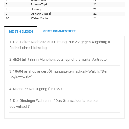
7
Martina Zepf
22
8
Johnny
22
9
Johann Gimpel
22
10
Weber Martin
21
MEIST KOMMENTIERT
MEIST GELESEN
1.
Die Ticker-Nachlese aus Giesing: Nur 2:2 gegen Augsburg II! -
Freiheit ohne Heimsieg
2.
db24 trifft ihn in München: Jetzt spricht Ismaiks Vertrauter
3.
1860-Fanshop ändert Öffnungszeiten radikal - Walch: "Der
Boykott wirkt"
4.
Nächster Neuzugang für 1860
5.
Der Giesinger Wahnsinn: "Das Grünwalder ist restlos
ausverkauft"