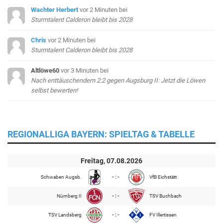
Wachter Herbert
vor 2 Minuten
bei
Sturmtalent Calderon bleibt bis 2028
Chris
vor 2 Minuten
bei
Sturmtalent Calderon bleibt bis 2028
Altlöwe60
vor 3 Minuten
bei
Nach enttäuschendem 2:2 gegen Augsburg II: Jetzt die Löwen
selbst bewerten!
REGIONALLIGA BAYERN: SPIELTAG & TABELLE
Freitag, 07.08.2026
Schwaben Augsb.
- : -
VfB Eichstätt
Nürnberg II
- : -
TSV Buchbach
TSV Landsberg
- : -
FV Illertissen