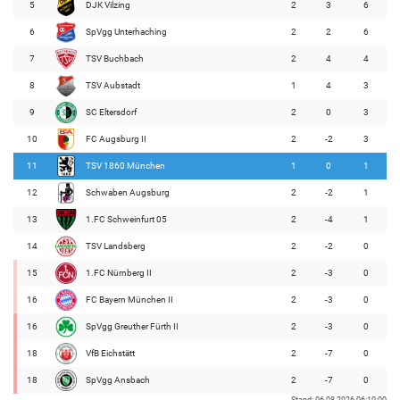
5
DJK Vilzing
2
3
6
6
SpVgg Unterhaching
2
2
6
7
TSV Buchbach
2
4
4
8
TSV Aubstadt
1
4
3
9
SC Eltersdorf
2
0
3
10
FC Augsburg II
2
-2
3
11
TSV 1860 München
1
0
1
12
Schwaben Augsburg
2
-2
1
13
1.FC Schweinfurt 05
2
-4
1
14
TSV Landsberg
2
-2
0
15
1.FC Nürnberg II
2
-3
0
16
FC Bayern München II
2
-3
0
16
SpVgg Greuther Fürth II
2
-3
0
18
VfB Eichstätt
2
-7
0
18
SpVgg Ansbach
2
-7
0
Stand: 06.08.2026 06:10:00