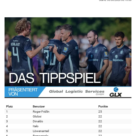
Platz
Benutzer
Punkte
1
Roger Fridlin
25
2
Globsi
22
3
Dinaldo
22
4
Italo
22
5
Löwenanteil
22
6
Ramontada
22