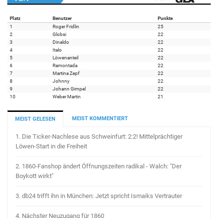
Platz
Benutzer
Punkte
1
Roger Fridlin
25
2
Globsi
22
3
Dinaldo
22
4
Italo
22
5
Löwenanteil
22
6
Ramontada
22
7
Martina Zepf
22
8
Johnny
22
9
Johann Gimpel
22
10
Weber Martin
21
MEIST KOMMENTIERT
MEIST GELESEN
1.
Die Ticker-Nachlese aus Schweinfurt: 2:2! Mittelprächtiger
Löwen-Start in die Freiheit
2.
1860-Fanshop ändert Öffnungszeiten radikal - Walch: "Der
Boykott wirkt"
3.
db24 trifft ihn in München: Jetzt spricht Ismaiks Vertrauter
4.
Nächster Neuzugang für 1860