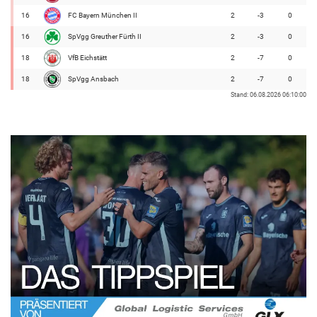
16
FC Bayern München II
2
-3
0
16
SpVgg Greuther Fürth II
2
-3
0
18
VfB Eichstätt
2
-7
0
18
SpVgg Ansbach
2
-7
0
Stand: 06.08.2026 06:10:00