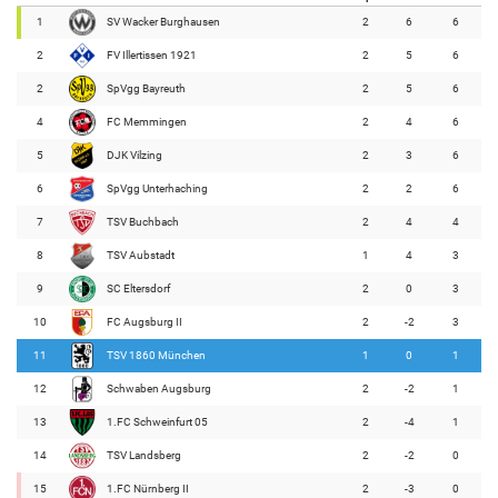
1
SV Wacker Burghausen
2
6
6
2
FV Illertissen 1921
2
5
6
2
SpVgg Bayreuth
2
5
6
4
FC Memmingen
2
4
6
5
DJK Vilzing
2
3
6
6
SpVgg Unterhaching
2
2
6
7
TSV Buchbach
2
4
4
8
TSV Aubstadt
1
4
3
9
SC Eltersdorf
2
0
3
10
FC Augsburg II
2
-2
3
11
TSV 1860 München
1
0
1
12
Schwaben Augsburg
2
-2
1
13
1.FC Schweinfurt 05
2
-4
1
14
TSV Landsberg
2
-2
0
15
1.FC Nürnberg II
2
-3
0