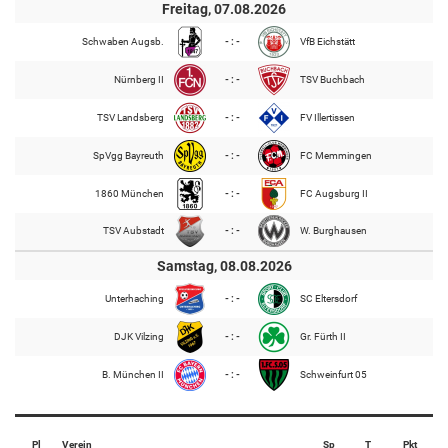
Freitag, 07.08.2026
Schwaben Augsb.
- : -
VfB Eichstätt
Nürnberg II
- : -
TSV Buchbach
TSV Landsberg
- : -
FV Illertissen
SpVgg Bayreuth
- : -
FC Memmingen
1860 München
- : -
FC Augsburg II
TSV Aubstadt
- : -
W. Burghausen
Samstag, 08.08.2026
Unterhaching
- : -
SC Eltersdorf
DJK Vilzing
- : -
Gr. Fürth II
B. München II
- : -
Schweinfurt 05
Pl
Verein
Sp
T
Pkt