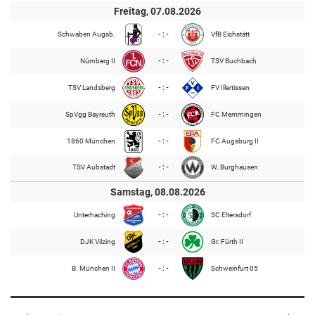
Freitag, 07.08.2026
Schwaben Augsb.
- : -
VfB Eichstätt
Nürnberg II
- : -
TSV Buchbach
TSV Landsberg
- : -
FV Illertissen
SpVgg Bayreuth
- : -
FC Memmingen
1860 München
- : -
FC Augsburg II
TSV Aubstadt
- : -
W. Burghausen
Samstag, 08.08.2026
Unterhaching
- : -
SC Eltersdorf
DJK Vilzing
- : -
Gr. Fürth II
B. München II
- : -
Schweinfurt 05