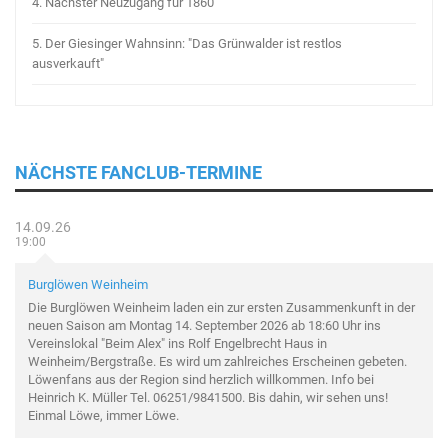
4.
Nächster Neuzugang für 1860
5.
Der Giesinger Wahnsinn: "Das Grünwalder ist restlos
ausverkauft"
NÄCHSTE FANCLUB-TERMINE
14.09.26
19:00
Burglöwen Weinheim
Die Burglöwen Weinheim laden ein zur ersten Zusammenkunft in der
neuen Saison am Montag 14. September 2026 ab 18:60 Uhr ins
Vereinslokal "Beim Alex" ins Rolf Engelbrecht Haus in
Weinheim/Bergstraße. Es wird um zahlreiches Erscheinen gebeten.
Löwenfans aus der Region sind herzlich willkommen. Info bei
Heinrich K. Müller Tel. 06251/9841500. Bis dahin, wir sehen uns!
Einmal Löwe, immer Löwe.