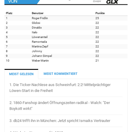
Platz
Benutzer
Punkte
1
Roger Fridlin
25
2
Globsi
22
3
Dinaldo
22
4
Italo
22
5
Löwenanteil
22
6
Ramontada
22
7
Martina Zepf
22
8
Johnny
22
9
Johann Gimpel
22
10
Weber Martin
21
MEIST KOMMENTIERT
MEIST GELESEN
1.
Die Ticker-Nachlese aus Schweinfurt: 2:2! Mittelprächtiger
Löwen-Start in die Freiheit
2.
1860-Fanshop ändert Öffnungszeiten radikal - Walch: "Der
Boykott wirkt"
3.
db24 trifft ihn in München: Jetzt spricht Ismaiks Vertrauter