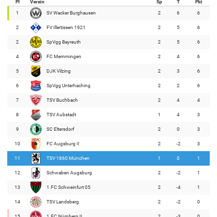
Pl
Verein
Sp
T
Pkt
1
SV Wacker Burghausen
2
6
6
2
FV Illertissen 1921
2
5
6
2
SpVgg Bayreuth
2
5
6
4
FC Memmingen
2
4
6
5
DJK Vilzing
2
3
6
6
SpVgg Unterhaching
2
2
6
7
TSV Buchbach
2
4
4
8
TSV Aubstadt
1
4
3
9
SC Eltersdorf
2
0
3
10
FC Augsburg II
2
-2
3
11
TSV 1860 München
1
0
1
12
Schwaben Augsburg
2
-2
1
13
1.FC Schweinfurt 05
2
-4
1
14
TSV Landsberg
2
-2
0
15
1.FC Nürnberg II
2
-3
0