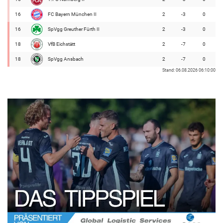
16
FC Bayern München II
2
-3
0
16
SpVgg Greuther Fürth II
2
-3
0
18
VfB Eichstätt
2
-7
0
18
SpVgg Ansbach
2
-7
0
Stand: 06.08.2026 06:10:00