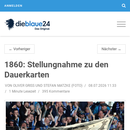
ANMELDEN
Togg
navig
← Vorheriger
Nächster →
1860: Stellungnahme zu den
Dauerkarten
VON OLIVER GRISS UND STEFAN MATZKE (FOTO)
08.07.2026 11:33
1 Minute Lesezeit
395 Kommentare