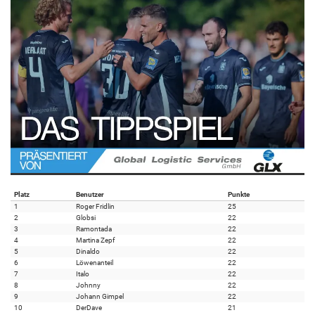
Platz
Benutzer
Punkte
1
Roger Fridlin
25
2
Globsi
22
3
Ramontada
22
4
Martina Zepf
22
5
Dinaldo
22
6
Löwenanteil
22
7
Italo
22
8
Johnny
22
9
Johann Gimpel
22
10
DerDave
21