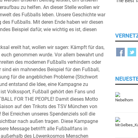
und werden unseren Beitrag leisten, um unseren
raufbau zu helfen. An dieser Stelle wollen wir
umwelt des Fußballs leben. Unsere Geschichte war
 des Fußballs. Mit deren Ende haben wir diesen
es Beispiel dafür, wie wichtig es ist, diesen
VERNET
cksal ereilt hat, wollen wir sagen: Kämpft für das,
was euch genommen wurde. Vor allem bewahrt und
schreiten des modernen Fußballs verhindern oder
 sind ein mahnendes Beispiel für den Fußball,
ösung für die angeblichen Probleme (Stichwort
NEUEST
rund entstand die Idee, eine Kampagne zu
ist Volkssport, Fußball gehört den Fans und
FOOTBALL FOR THE PEOPLE! Damit dieses Motto
n Saison auf den Trikots des TSV München von
 Bei Erreichen unseres Spendenziels soll die
sichtbar nach außen tragen. Diese Kampagne
sere Message betrifft alle Fußballfans in
uch außerhalb des Löwenkosmos Menschen