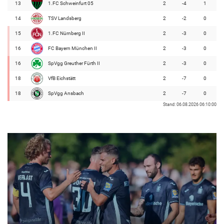
13
1.FC Schweinfurt 05
2
-4
1
14
TSV Landsberg
2
-2
0
15
1.FC Nürnberg II
2
-3
0
16
FC Bayern München II
2
-3
0
16
SpVgg Greuther Fürth II
2
-3
0
18
VfB Eichstätt
2
-7
0
18
SpVgg Ansbach
2
-7
0
Stand: 06.08.2026 06:10:00