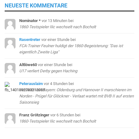
NEUESTE KOMMENTARE
Nominator *
vor 13 Minuten
bei
1860-Testspieler Ilic wechselt nach Bocholt
Rasentreter
vor einer Stunde
bei
FCA-Trainer Feulner huldigt der 1860-Begeisterung: "Das ist
eigentlich Zweite Liga"
Altlöwe60
vor einer Stunde
bei
U17 verliert Derby gegen Haching
Peterauslaim
vor 4 Stunden
bei
Jenseits von Bayern: Oldenburg und Hannover II marschieren im
Norden - Prügel für Glöckner - Verlaat wartet mit BVB II auf ersten
Saisonsieg
Franz Grötzinger
vor 6 Stunden
bei
1860-Testspieler Ilic wechselt nach Bocholt