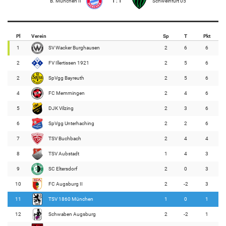
B. München II
1 : 1
Schweinfurt 05
Pl
Verein
Sp
T
Pkt
1
SV Wacker Burghausen
2
6
6
2
FV Illertissen 1921
2
5
6
2
SpVgg Bayreuth
2
5
6
4
FC Memmingen
2
4
6
5
DJK Vilzing
2
3
6
6
SpVgg Unterhaching
2
2
6
7
TSV Buchbach
2
4
4
8
TSV Aubstadt
1
4
3
9
SC Eltersdorf
2
0
3
10
FC Augsburg II
2
-2
3
11
TSV 1860 München
1
0
1
12
Schwaben Augsburg
2
-2
1