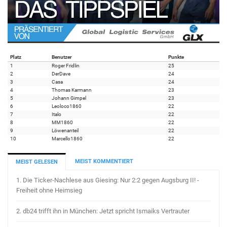
Platz
Benutzer
Punkte
1
Roger Fridlin
25
2
DerDave
24
3
Casa
24
4
Thomas Karmann
23
5
Johann Gimpel
23
6
Leoloco1860
22
7
Italo
22
8
MM1860
22
9
Löwenanteil
22
10
Marcello1860
22
MEIST KOMMENTIERT
MEIST GELESEN
1.
Die Ticker-Nachlese aus Giesing: Nur 2:2 gegen Augsburg II! -
Freiheit ohne Heimsieg
2.
db24 trifft ihn in München: Jetzt spricht Ismaiks Vertrauter