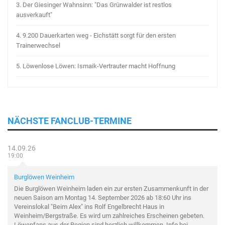
3.
Der Giesinger Wahnsinn: "Das Grünwalder ist restlos
ausverkauft"
4.
9.200 Dauerkarten weg - Eichstätt sorgt für den ersten
Trainerwechsel
5.
Löwenlose Löwen: Ismaik-Vertrauter macht Hoffnung
NÄCHSTE FANCLUB-TERMINE
14.09.26
19:00
Burglöwen Weinheim
Die Burglöwen Weinheim laden ein zur ersten Zusammenkunft in der
neuen Saison am Montag 14. September 2026 ab 18:60 Uhr ins
Vereinslokal "Beim Alex" ins Rolf Engelbrecht Haus in
Weinheim/Bergstraße. Es wird um zahlreiches Erscheinen gebeten.
Löwenfans aus der Region sind herzlich willkommen. Info bei