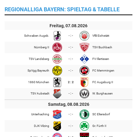
REGIONALLIGA BAYERN: SPIELTAG & TABELLE
Freitag, 07.08.2026
Schwaben Augsb.
- : -
VfB Eichstätt
Nürnberg II
- : -
TSV Buchbach
TSV Landsberg
- : -
FV Illertissen
SpVgg Bayreuth
- : -
FC Memmingen
1860 München
2 : 2
FC Augsburg II
TSV Aubstadt
- : -
W. Burghausen
Samstag, 08.08.2026
Unterhaching
- : -
SC Eltersdorf
DJK Vilzing
- : -
Gr. Fürth II