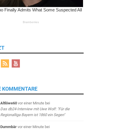
ZT
E KOMMENTARE
Altlöwe60
vor einer Minute
bei
Das db24-Interview mit Uwe Wolf: "Für die
Regionalliga Bayern ist 1860 ein Segen"
Dummbär
vor einer Minute
bei