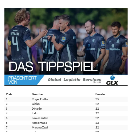
Platz
Benutzer
Punkte
1
Roger Fridlin
25
2
Globsi
22
3
Dinaldo
22
4
Italo
22
5
Löwenanteil
22
6
Ramontada
22
7
Martina Zepf
22