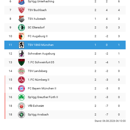
6
SpVgg Unterhaching
2
2
6
7
TSV Buchbach
2
4
4
8
TSV Aubstadt
1
4
3
9
SC Eltersdorf
2
0
3
10
FC Augsburg II
2
-2
3
11
TSV 1860 München
1
0
1
12
Schwaben Augsburg
2
-2
1
13
1.FC Schweinfurt 05
2
-4
1
14
TSV Landsberg
2
-2
0
15
1.FC Nürnberg II
2
-3
0
16
FC Bayern München II
2
-3
0
16
SpVgg Greuther Fürth II
2
-3
0
18
VfB Eichstätt
2
-7
0
18
SpVgg Ansbach
2
-7
0
Stand: 06.08.2026 06:10:00