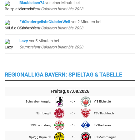
Blaubleiben74
vor einer Minute
bei
Sturmtalent Calderon bleibt bis 2028
#60istdergeilsteClubderWelt
vor 2 Minuten
bei
Sturmtalent Calderon bleibt bis 2028
Lazy
vor 5 Minuten
bei
Sturmtalent Calderon bleibt bis 2028
REGIONALLIGA BAYERN: SPIELTAG & TABELLE
Freitag, 07.08.2026
Schwaben Augsb.
- : -
VfB Eichstätt
Nürnberg II
- : -
TSV Buchbach
TSV Landsberg
- : -
FV Illertissen
SpVgg Bayreuth
- : -
FC Memmingen