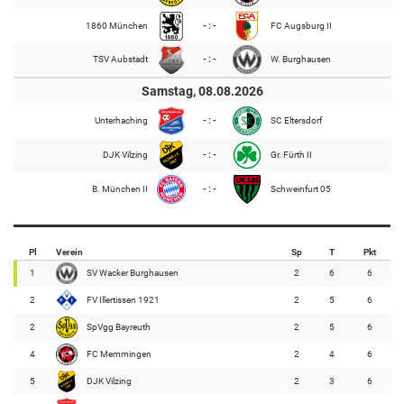
1860 München
- : -
FC Augsburg II
TSV Aubstadt
- : -
W. Burghausen
Samstag, 08.08.2026
Unterhaching
- : -
SC Eltersdorf
DJK Vilzing
- : -
Gr. Fürth II
B. München II
- : -
Schweinfurt 05
Pl
Verein
Sp
T
Pkt
1
SV Wacker Burghausen
2
6
6
2
FV Illertissen 1921
2
5
6
2
SpVgg Bayreuth
2
5
6
4
FC Memmingen
2
4
6
5
DJK Vilzing
2
3
6