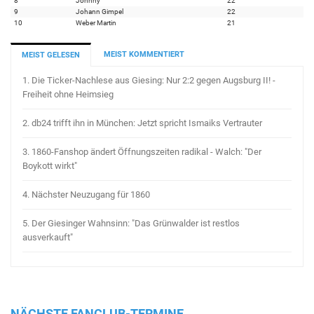
8
Johnny
22
9
Johann Gimpel
22
10
Weber Martin
21
MEIST KOMMENTIERT
MEIST GELESEN
1.
Die Ticker-Nachlese aus Giesing: Nur 2:2 gegen Augsburg II! -
Freiheit ohne Heimsieg
2.
db24 trifft ihn in München: Jetzt spricht Ismaiks Vertrauter
3.
1860-Fanshop ändert Öffnungszeiten radikal - Walch: "Der
Boykott wirkt"
4.
Nächster Neuzugang für 1860
5.
Der Giesinger Wahnsinn: "Das Grünwalder ist restlos
ausverkauft"
NÄCHSTE FANCLUB-TERMINE