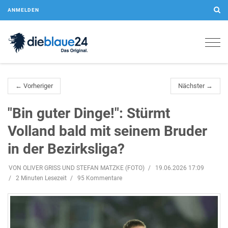
ANMELDEN
Togg
navig
← Vorheriger
Nächster →
"Bin guter Dinge!": Stürmt
Volland bald mit seinem Bruder
in der Bezirksliga?
VON OLIVER GRISS UND STEFAN MATZKE (FOTO)
19.06.2026 17:09
2 Minuten Lesezeit
95 Kommentare