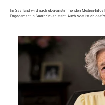
Im Saarland wird nach übereinstimmenden Medien-Infos be
Engagement in Saarbrücken steht. Auch Voet ist ablösefre