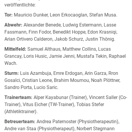
veröffentlichte:
Tor:
Mauricio Dunker, Leon Erkocaoglan, Stefan Musa.
Abwehr:
Alexander Benede, Ludwig Estermann, Lasse
Fassmann, Finn Fodor, Benedikt Hoppe, Edon Krasniqi,
Arian Ortivero Calderon, Jakob Schurz, Justin Thönig.
Mittelfeld:
Samuel Althaus, Matthew Collins, Lucas
Grancay, Loris Husic, Jamie Jenni, Mustafa Tekin, Raphael
Wach.
Sturm:
Luis Azambuja, Emre Erdogan, Arin Garza, Rron
Gosalci, Cristian Leone, Brahim Moumou, Noah Plöttner,
Sandro Porta, Lucio Saric.
Trainerteam:
Alper Kayabunar (Trainer), Vincent Saller (Co-
Trainer), Vitus Eicher (TW-Trainer), Tobias Stefer
(Athletiktrainer).
Betreuerteam:
Andrea Paternoster (Physiotherapeutin),
Andre van Staa (Physiotherapeut), Norbert Stegmann