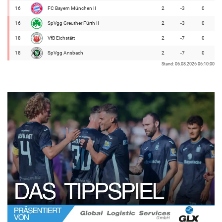
16
FC Bayern München II
2
-3
0
16
SpVgg Greuther Fürth II
2
-3
0
18
VfB Eichstätt
2
-7
0
18
SpVgg Ansbach
2
-7
0
Stand: 06.08.2026 06:10:00