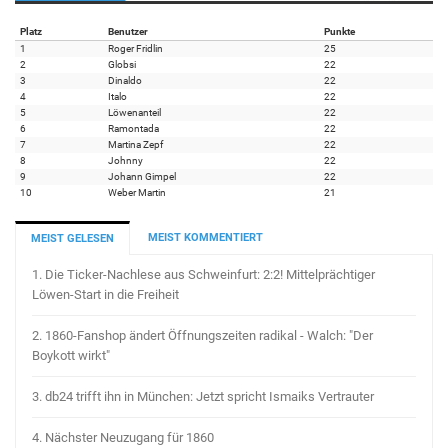
Platz
Benutzer
Punkte
1
Roger Fridlin
25
2
Globsi
22
3
Dinaldo
22
4
Italo
22
5
Löwenanteil
22
6
Ramontada
22
7
Martina Zepf
22
8
Johnny
22
9
Johann Gimpel
22
10
Weber Martin
21
MEIST KOMMENTIERT
MEIST GELESEN
1.
Die Ticker-Nachlese aus Schweinfurt: 2:2! Mittelprächtiger
Löwen-Start in die Freiheit
2.
1860-Fanshop ändert Öffnungszeiten radikal - Walch: "Der
Boykott wirkt"
3.
db24 trifft ihn in München: Jetzt spricht Ismaiks Vertrauter
4.
Nächster Neuzugang für 1860