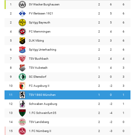
1
SV Wacker Burghausen
2
6
6
2
FV Illertissen 1921
2
5
6
2
SpVgg Bayreuth
2
5
6
4
FC Memmingen
2
4
6
5
DJK Vilzing
2
3
6
6
SpVgg Unterhaching
2
2
6
7
TSV Buchbach
2
4
4
8
TSV Aubstadt
1
4
3
9
SC Eltersdorf
2
0
3
10
FC Augsburg II
2
-2
3
11
TSV 1860 München
1
0
1
12
Schwaben Augsburg
2
-2
1
13
1.FC Schweinfurt 05
2
-4
1
14
TSV Landsberg
2
-2
0
15
1.FC Nürnberg II
2
-3
0