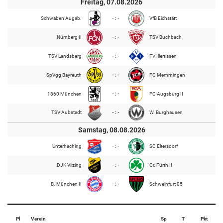
Freitag, 07.08.2026
Schwaben Augsb.
- : -
VfB Eichstätt
Nürnberg II
- : -
TSV Buchbach
TSV Landsberg
- : -
FV Illertissen
SpVgg Bayreuth
- : -
FC Memmingen
1860 München
- : -
FC Augsburg II
TSV Aubstadt
- : -
W. Burghausen
Samstag, 08.08.2026
Unterhaching
- : -
SC Eltersdorf
DJK Vilzing
- : -
Gr. Fürth II
B. München II
- : -
Schweinfurt 05
Pl
Verein
Sp
T
Pkt