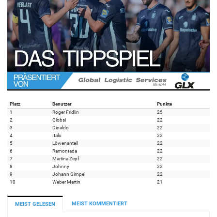
Platz
Benutzer
Punkte
1
Roger Fridlin
25
2
Globsi
22
3
Dinaldo
22
4
Italo
22
5
Löwenanteil
22
6
Ramontada
22
7
Martina Zepf
22
8
Johnny
22
9
Johann Gimpel
22
10
Weber Martin
21
MEIST KOMMENTIERT
MEIST GELESEN