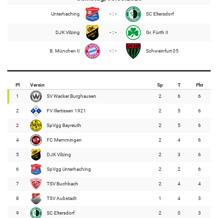
Unterhaching
- : -
SC Eltersdorf
DJK Vilzing
- : -
Gr. Fürth II
B. München II
- : -
Schweinfurt 05
Pl
Verein
Sp
T
Pkt
1
SV Wacker Burghausen
2
6
6
2
FV Illertissen 1921
2
5
6
2
SpVgg Bayreuth
2
5
6
4
FC Memmingen
2
4
6
5
DJK Vilzing
2
3
6
6
SpVgg Unterhaching
2
2
6
7
TSV Buchbach
2
4
4
8
TSV Aubstadt
1
4
3
9
SC Eltersdorf
2
0
3