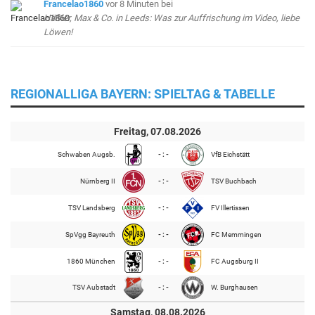
Francelao1860
vor 8 Minuten
bei
Häßler, Max & Co. in Leeds: Was zur Auffrischung im Video, liebe
Löwen!
REGIONALLIGA BAYERN: SPIELTAG & TABELLE
Freitag, 07.08.2026
Schwaben Augsb.
- : -
VfB Eichstätt
Nürnberg II
- : -
TSV Buchbach
TSV Landsberg
- : -
FV Illertissen
SpVgg Bayreuth
- : -
FC Memmingen
1860 München
- : -
FC Augsburg II
TSV Aubstadt
- : -
W. Burghausen
Samstag, 08.08.2026