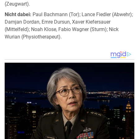
(Zeugwart).
Nicht dabei:
Paul Bachmann (Tor); Lance Fiedler (Abwehr);
Damjan Dordan, Emre Dursun, Xaver Kiefersauer
(Mittelfeld); Noah Klose, Fabio Wagner (Sturm); Nick
Wurian (Physiotherapeut).