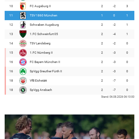
10
FC Augsburg II
2
-2
3
11
TSV 1860 München
1
0
1
12
Schwaben Augsburg
2
-2
1
13
1.FC Schweinfurt 05
2
-4
1
14
TSV Landsberg
2
-2
0
15
1.FC Nürnberg II
2
-3
0
16
FC Bayern München II
2
-3
0
16
SpVgg Greuther Fürth II
2
-3
0
18
VfB Eichstätt
2
-7
0
18
SpVgg Ansbach
2
-7
0
Stand: 06.08.2026 06:10:00