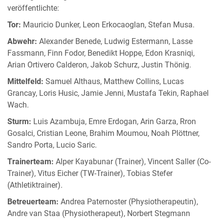
veröffentlichte:
Tor:
Mauricio Dunker, Leon Erkocaoglan, Stefan Musa.
Abwehr:
Alexander Benede, Ludwig Estermann, Lasse
Fassmann, Finn Fodor, Benedikt Hoppe, Edon Krasniqi,
Arian Ortivero Calderon, Jakob Schurz, Justin Thönig.
Mittelfeld:
Samuel Althaus, Matthew Collins, Lucas
Grancay, Loris Husic, Jamie Jenni, Mustafa Tekin, Raphael
Wach.
Sturm:
Luis Azambuja, Emre Erdogan, Arin Garza, Rron
Gosalci, Cristian Leone, Brahim Moumou, Noah Plöttner,
Sandro Porta, Lucio Saric.
Trainerteam:
Alper Kayabunar (Trainer), Vincent Saller (Co-
Trainer), Vitus Eicher (TW-Trainer), Tobias Stefer
(Athletiktrainer).
Betreuerteam:
Andrea Paternoster (Physiotherapeutin),
Andre van Staa (Physiotherapeut), Norbert Stegmann