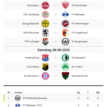
Nürnberg II
- : -
TSV Buchbach
TSV Landsberg
- : -
FV Illertissen
SpVgg Bayreuth
- : -
FC Memmingen
1860 München
- : -
FC Augsburg II
TSV Aubstadt
- : -
W. Burghausen
Samstag, 08.08.2026
Unterhaching
- : -
SC Eltersdorf
DJK Vilzing
- : -
Gr. Fürth II
B. München II
- : -
Schweinfurt 05
Pl
Verein
Sp
T
Pkt
1
SV Wacker Burghausen
2
6
6
2
FV Illertissen 1921
2
5
6