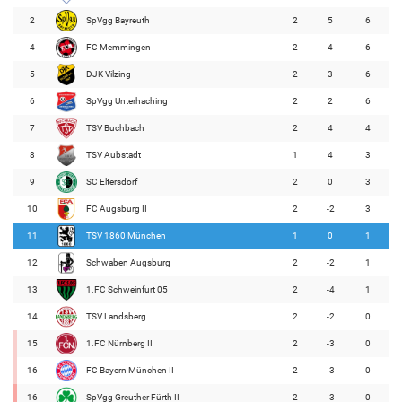
2
SpVgg Bayreuth
2
5
6
4
FC Memmingen
2
4
6
5
DJK Vilzing
2
3
6
6
SpVgg Unterhaching
2
2
6
7
TSV Buchbach
2
4
4
8
TSV Aubstadt
1
4
3
9
SC Eltersdorf
2
0
3
10
FC Augsburg II
2
-2
3
11
TSV 1860 München
1
0
1
12
Schwaben Augsburg
2
-2
1
13
1.FC Schweinfurt 05
2
-4
1
14
TSV Landsberg
2
-2
0
15
1.FC Nürnberg II
2
-3
0
16
FC Bayern München II
2
-3
0
16
SpVgg Greuther Fürth II
2
-3
0