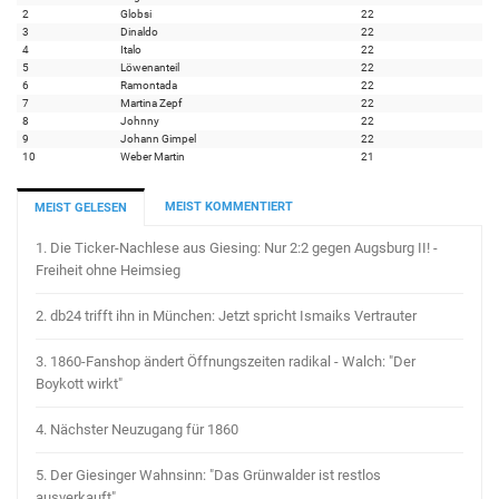
2
Globsi
22
3
Dinaldo
22
4
Italo
22
5
Löwenanteil
22
6
Ramontada
22
7
Martina Zepf
22
8
Johnny
22
9
Johann Gimpel
22
10
Weber Martin
21
MEIST KOMMENTIERT
MEIST GELESEN
1.
Die Ticker-Nachlese aus Giesing: Nur 2:2 gegen Augsburg II! -
Freiheit ohne Heimsieg
2.
db24 trifft ihn in München: Jetzt spricht Ismaiks Vertrauter
3.
1860-Fanshop ändert Öffnungszeiten radikal - Walch: "Der
Boykott wirkt"
4.
Nächster Neuzugang für 1860
5.
Der Giesinger Wahnsinn: "Das Grünwalder ist restlos
ausverkauft"