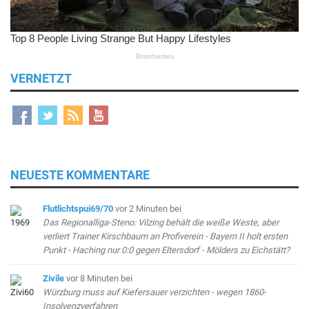
VERNETZT
NEUESTE KOMMENTARE
Flutlichtspui69/70
vor 2 Minuten
bei
Das Regionalliga-Steno: Vilzing behält die weiße Weste, aber
verliert Trainer Kirschbaum an Profiverein - Bayern II holt ersten
Punkt - Haching nur 0:0 gegen Eltersdorf - Mölders zu Eichstätt?
Zivile
vor 8 Minuten
bei
Würzburg muss auf Kiefersauer verzichten - wegen 1860-
Insolvenzverfahren