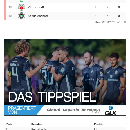
18
VfB Eichstätt
2
-7
0
18
SpVgg Ansbach
2
-7
0
Stand: 06.08.2026 06:10:00
Platz
Benutzer
Punkte
1
Roger Fridlin
25