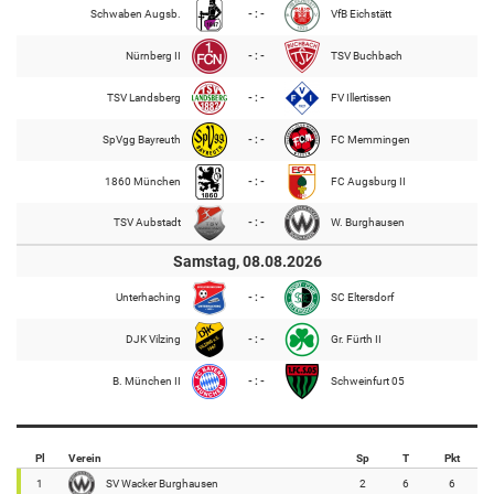
Schwaben Augsb.
- : -
VfB Eichstätt
Nürnberg II
- : -
TSV Buchbach
TSV Landsberg
- : -
FV Illertissen
SpVgg Bayreuth
- : -
FC Memmingen
1860 München
- : -
FC Augsburg II
TSV Aubstadt
- : -
W. Burghausen
Samstag, 08.08.2026
Unterhaching
- : -
SC Eltersdorf
DJK Vilzing
- : -
Gr. Fürth II
B. München II
- : -
Schweinfurt 05
Pl
Verein
Sp
T
Pkt
1
SV Wacker Burghausen
2
6
6