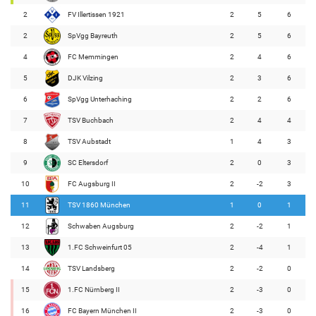
2
FV Illertissen 1921
2
5
6
2
SpVgg Bayreuth
2
5
6
4
FC Memmingen
2
4
6
5
DJK Vilzing
2
3
6
6
SpVgg Unterhaching
2
2
6
7
TSV Buchbach
2
4
4
8
TSV Aubstadt
1
4
3
9
SC Eltersdorf
2
0
3
10
FC Augsburg II
2
-2
3
11
TSV 1860 München
1
0
1
12
Schwaben Augsburg
2
-2
1
13
1.FC Schweinfurt 05
2
-4
1
14
TSV Landsberg
2
-2
0
15
1.FC Nürnberg II
2
-3
0
16
FC Bayern München II
2
-3
0