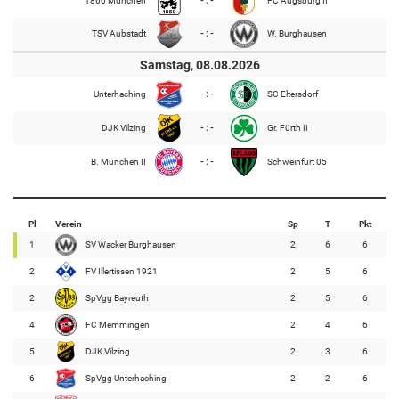
1860 München
- : -
FC Augsburg II
TSV Aubstadt
- : -
W. Burghausen
Samstag, 08.08.2026
Unterhaching
- : -
SC Eltersdorf
DJK Vilzing
- : -
Gr. Fürth II
B. München II
- : -
Schweinfurt 05
Pl
Verein
Sp
T
Pkt
1
SV Wacker Burghausen
2
6
6
2
FV Illertissen 1921
2
5
6
2
SpVgg Bayreuth
2
5
6
4
FC Memmingen
2
4
6
5
DJK Vilzing
2
3
6
6
SpVgg Unterhaching
2
2
6