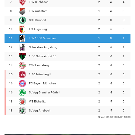
7
TSV Buchbach
2
4
4
8
TSV Aubstadt
1
4
3
9
SC Eltersdorf
2
0
3
10
FC Augsburg II
2
-2
3
11
TSV 1860 München
1
0
1
12
Schwaben Augsburg
2
-2
1
13
1.FC Schweinfurt 05
2
-4
1
14
TSV Landsberg
2
-2
0
15
1.FC Nürnberg II
2
-3
0
16
FC Bayern München II
2
-3
0
16
SpVgg Greuther Fürth II
2
-3
0
18
VfB Eichstätt
2
-7
0
18
SpVgg Ansbach
2
-7
0
Stand: 06.08.2026 06:10:00