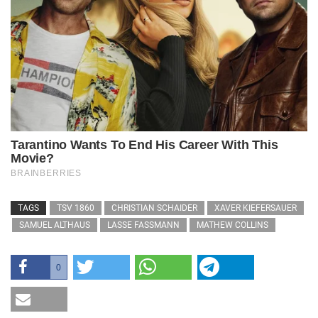
TAGS
TSV 1860
CHRISTIAN SCHAIDER
XAVER KIEFERSAUER
SAMUEL ALTHAUS
LASSE FASSMANN
MATHEW COLLINS
0