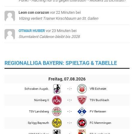
Punkt - Haching nur 0:0 gegen Eltersdorf - Mölders zu Eichstätt?
Leon con corazon
vor 22 Minuten
bei
Vilzing verliert Trainer Kirschbaum an St. Gallen
OTMAR HUBER
vor 23 Minuten
bei
Sturmtalent Calderon bleibt bis 2028
REGIONALLIGA BAYERN: SPIELTAG & TABELLE
Freitag, 07.08.2026
Schwaben Augsb.
- : -
VfB Eichstätt
Nürnberg II
- : -
TSV Buchbach
TSV Landsberg
- : -
FV Illertissen
SpVgg Bayreuth
- : -
FC Memmingen