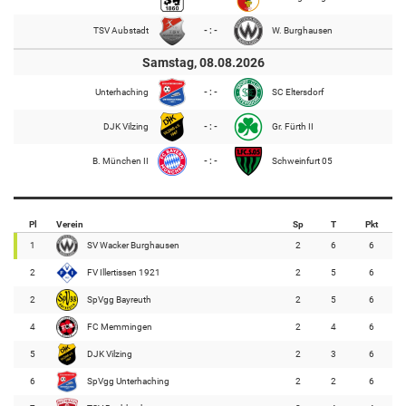
TSV Aubstadt
- : -
W. Burghausen
Samstag, 08.08.2026
Unterhaching
- : -
SC Eltersdorf
DJK Vilzing
- : -
Gr. Fürth II
B. München II
- : -
Schweinfurt 05
Pl
Verein
Sp
T
Pkt
1
SV Wacker Burghausen
2
6
6
2
FV Illertissen 1921
2
5
6
2
SpVgg Bayreuth
2
5
6
4
FC Memmingen
2
4
6
5
DJK Vilzing
2
3
6
6
SpVgg Unterhaching
2
2
6