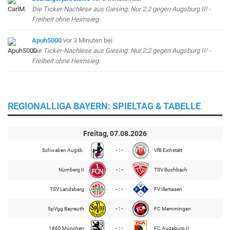
Die Ticker-Nachlese aus Giesing: Nur 2:2 gegen Augsburg II! -
Freiheit ohne Heimsieg
Apuh5000
vor 3 Minuten
bei
Die Ticker-Nachlese aus Giesing: Nur 2:2 gegen Augsburg II! -
Freiheit ohne Heimsieg
REGIONALLIGA BAYERN: SPIELTAG & TABELLE
Freitag, 07.08.2026
Schwaben Augsb.
- : -
VfB Eichstätt
Nürnberg II
- : -
TSV Buchbach
TSV Landsberg
- : -
FV Illertissen
SpVgg Bayreuth
- : -
FC Memmingen
1860 München
- : -
FC Augsburg II