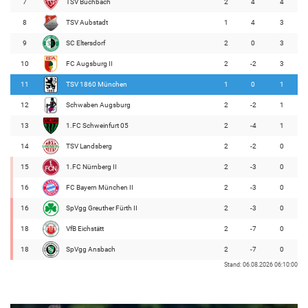
7
TSV Buchbach
2
4
4
8
TSV Aubstadt
1
4
3
9
SC Eltersdorf
2
0
3
10
FC Augsburg II
2
-2
3
11
TSV 1860 München
1
0
1
12
Schwaben Augsburg
2
-2
1
13
1.FC Schweinfurt 05
2
-4
1
14
TSV Landsberg
2
-2
0
15
1.FC Nürnberg II
2
-3
0
16
FC Bayern München II
2
-3
0
16
SpVgg Greuther Fürth II
2
-3
0
18
VfB Eichstätt
2
-7
0
18
SpVgg Ansbach
2
-7
0
Stand: 06.08.2026 06:10:00