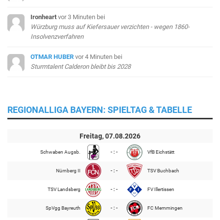
Ironheart
vor 3 Minuten
bei
Würzburg muss auf Kiefersauer verzichten - wegen 1860-
Insolvenzverfahren
OTMAR HUBER
vor 4 Minuten
bei
Sturmtalent Calderon bleibt bis 2028
REGIONALLIGA BAYERN: SPIELTAG & TABELLE
Freitag, 07.08.2026
Schwaben Augsb.
- : -
VfB Eichstätt
Nürnberg II
- : -
TSV Buchbach
TSV Landsberg
- : -
FV Illertissen
SpVgg Bayreuth
- : -
FC Memmingen