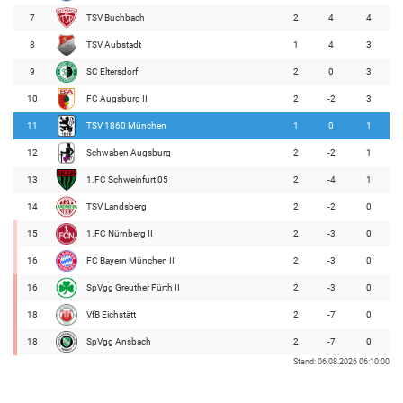
7
TSV Buchbach
2
4
4
8
TSV Aubstadt
1
4
3
9
SC Eltersdorf
2
0
3
10
FC Augsburg II
2
-2
3
11
TSV 1860 München
1
0
1
12
Schwaben Augsburg
2
-2
1
13
1.FC Schweinfurt 05
2
-4
1
14
TSV Landsberg
2
-2
0
15
1.FC Nürnberg II
2
-3
0
16
FC Bayern München II
2
-3
0
16
SpVgg Greuther Fürth II
2
-3
0
18
VfB Eichstätt
2
-7
0
18
SpVgg Ansbach
2
-7
0
Stand: 06.08.2026 06:10:00