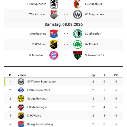
1860 München
- : -
FC Augsburg II
TSV Aubstadt
- : -
W. Burghausen
Samstag, 08.08.2026
Unterhaching
- : -
SC Eltersdorf
DJK Vilzing
- : -
Gr. Fürth II
B. München II
- : -
Schweinfurt 05
Pl
Verein
Sp
T
Pkt
1
SV Wacker Burghausen
2
6
6
2
FV Illertissen 1921
2
5
6
2
SpVgg Bayreuth
2
5
6
4
FC Memmingen
2
4
6
5
DJK Vilzing
2
3
6
6
SpVgg Unterhaching
2
2
6