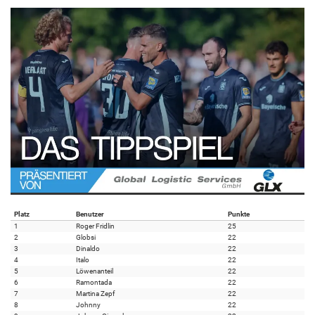
Platz
Benutzer
Punkte
1
Roger Fridlin
25
2
Globsi
22
3
Dinaldo
22
4
Italo
22
5
Löwenanteil
22
6
Ramontada
22
7
Martina Zepf
22
8
Johnny
22