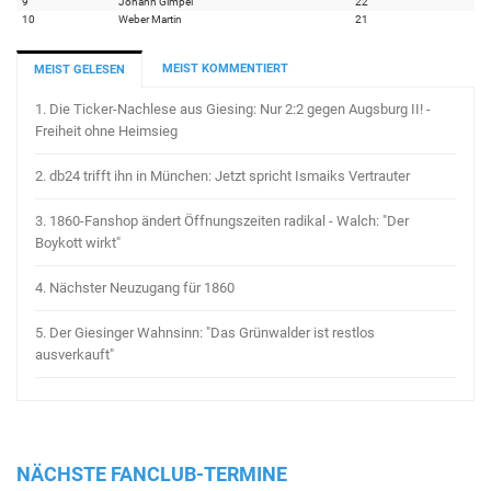
9
Johann Gimpel
22
10
Weber Martin
21
MEIST KOMMENTIERT
MEIST GELESEN
1.
Die Ticker-Nachlese aus Giesing: Nur 2:2 gegen Augsburg II! -
Freiheit ohne Heimsieg
2.
db24 trifft ihn in München: Jetzt spricht Ismaiks Vertrauter
3.
1860-Fanshop ändert Öffnungszeiten radikal - Walch: "Der
Boykott wirkt"
4.
Nächster Neuzugang für 1860
5.
Der Giesinger Wahnsinn: "Das Grünwalder ist restlos
ausverkauft"
NÄCHSTE FANCLUB-TERMINE