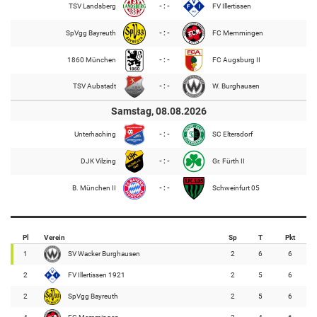
TSV Landsberg
- : -
FV Illertissen
SpVgg Bayreuth
- : -
FC Memmingen
1860 München
- : -
FC Augsburg II
TSV Aubstadt
- : -
W. Burghausen
Samstag, 08.08.2026
Unterhaching
- : -
SC Eltersdorf
DJK Vilzing
- : -
Gr. Fürth II
B. München II
- : -
Schweinfurt 05
Pl
Verein
Sp
T
Pkt
1
SV Wacker Burghausen
2
6
6
2
FV Illertissen 1921
2
5
6
2
SpVgg Bayreuth
2
5
6