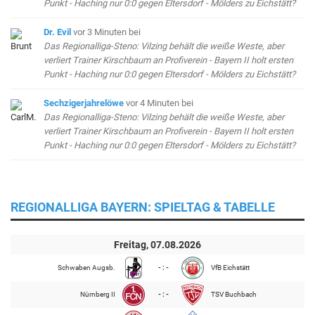
Punkt - Haching nur 0:0 gegen Eltersdorf - Mölders zu Eichstätt?
Dr. Evil
vor 3 Minuten
bei
Das Regionalliga-Steno: Vilzing behält die weiße Weste, aber
verliert Trainer Kirschbaum an Profiverein - Bayern II holt ersten
Punkt - Haching nur 0:0 gegen Eltersdorf - Mölders zu Eichstätt?
Sechzigerjahrelöwe
vor 4 Minuten
bei
Das Regionalliga-Steno: Vilzing behält die weiße Weste, aber
verliert Trainer Kirschbaum an Profiverein - Bayern II holt ersten
Punkt - Haching nur 0:0 gegen Eltersdorf - Mölders zu Eichstätt?
REGIONALLIGA BAYERN: SPIELTAG & TABELLE
Freitag, 07.08.2026
Schwaben Augsb.
- : -
VfB Eichstätt
Nürnberg II
- : -
TSV Buchbach