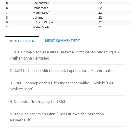
5
Löwenanteil
22
6
Ramontada
22
7
Martina Zepf
22
8
Johnny
22
9
Johann Gimpel
22
10
Weber Martin
21
MEIST KOMMENTIERT
MEIST GELESEN
1.
Die Ticker-Nachlese aus Giesing: Nur 2:2 gegen Augsburg II! -
Freiheit ohne Heimsieg
2.
db24 trifft ihn in München: Jetzt spricht Ismaiks Vertrauter
3.
1860-Fanshop ändert Öffnungszeiten radikal - Walch: "Der
Boykott wirkt"
4.
Nächster Neuzugang für 1860
5.
Der Giesinger Wahnsinn: "Das Grünwalder ist restlos
ausverkauft"