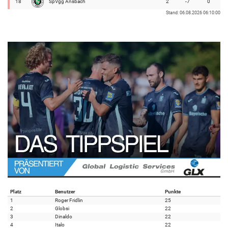
18
SpVgg Ansbach
2
-7
0
Stand: 06.08.2026 06:10:00
Platz
Benutzer
Punkte
1
Roger Fridlin
25
2
Globsi
22
3
Dinaldo
22
4
Italo
22