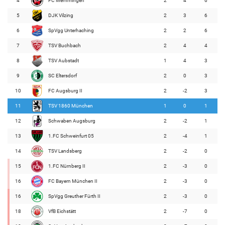
4
FC Memmingen
2
4
6
5
DJK Vilzing
2
3
6
6
SpVgg Unterhaching
2
2
6
7
TSV Buchbach
2
4
4
8
TSV Aubstadt
1
4
3
9
SC Eltersdorf
2
0
3
10
FC Augsburg II
2
-2
3
11
TSV 1860 München
1
0
1
12
Schwaben Augsburg
2
-2
1
13
1.FC Schweinfurt 05
2
-4
1
14
TSV Landsberg
2
-2
0
15
1.FC Nürnberg II
2
-3
0
16
FC Bayern München II
2
-3
0
16
SpVgg Greuther Fürth II
2
-3
0
18
VfB Eichstätt
2
-7
0