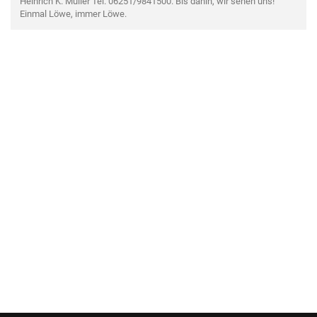
Heinrich K. Müller Tel. 06251/9841500. Bis dahin, wir sehen uns!
Einmal Löwe, immer Löwe.