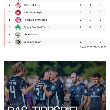
14
TSV Landsberg
2
-2
0
15
1.FC Nürnberg II
2
-3
0
16
FC Bayern München II
2
-3
0
16
SpVgg Greuther Fürth II
2
-3
0
18
VfB Eichstätt
2
-7
0
18
SpVgg Ansbach
2
-7
0
Stand: 06.08.2026 06:10:00