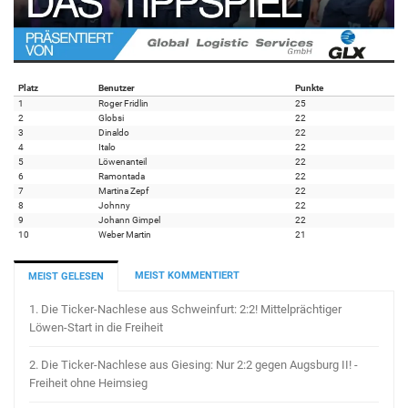
Platz
Benutzer
Punkte
1
Roger Fridlin
25
2
Globsi
22
3
Dinaldo
22
4
Italo
22
5
Löwenanteil
22
6
Ramontada
22
7
Martina Zepf
22
8
Johnny
22
9
Johann Gimpel
22
10
Weber Martin
21
MEIST KOMMENTIERT
MEIST GELESEN
1.
Die Ticker-Nachlese aus Schweinfurt: 2:2! Mittelprächtiger
Löwen-Start in die Freiheit
2.
Die Ticker-Nachlese aus Giesing: Nur 2:2 gegen Augsburg II! -
Freiheit ohne Heimsieg