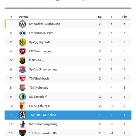
Pl
Verein
Sp
T
Pkt
1
SV Wacker Burghausen
2
6
6
2
FV Illertissen 1921
2
5
6
2
SpVgg Bayreuth
2
5
6
4
FC Memmingen
2
4
6
5
DJK Vilzing
2
3
6
6
SpVgg Unterhaching
2
2
6
7
TSV Buchbach
2
4
4
8
TSV Aubstadt
1
4
3
9
SC Eltersdorf
2
0
3
10
FC Augsburg II
2
-2
3
11
TSV 1860 München
1
0
1
12
Schwaben Augsburg
2
-2
1
13
1.FC Schweinfurt 05
2
-4
1