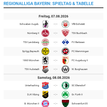
REGIONALLIGA BAYERN: SPIELTAG & TABELLE
Freitag, 07.08.2026
Schwaben Augsb.
- : -
VfB Eichstätt
Nürnberg II
- : -
TSV Buchbach
TSV Landsberg
- : -
FV Illertissen
SpVgg Bayreuth
- : -
FC Memmingen
1860 München
- : -
FC Augsburg II
TSV Aubstadt
- : -
W. Burghausen
Samstag, 08.08.2026
Unterhaching
- : -
SC Eltersdorf
DJK Vilzing
- : -
Gr. Fürth II
B. München II
- : -
Schweinfurt 05