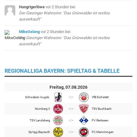
Hungrigerlöwe
vor 2 Stunden
bei
Der Giesinger Wahnsinn: "Das Grünwalder ist restlos
ausverkauft"
MikeOxlong
vor 2 Stunden
bei
Der Giesinger Wahnsinn: "Das Grünwalder ist restlos
ausverkauft"
REGIONALLIGA BAYERN: SPIELTAG & TABELLE
Freitag, 07.08.2026
Schwaben Augsb.
- : -
VfB Eichstätt
Nürnberg II
- : -
TSV Buchbach
TSV Landsberg
- : -
FV Illertissen
SpVgg Bayreuth
- : -
FC Memmingen