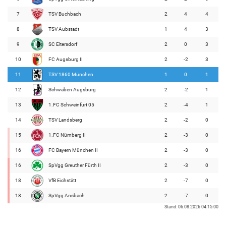
7
TSV Buchbach
2
4
4
8
TSV Aubstadt
1
4
3
9
SC Eltersdorf
2
0
3
10
FC Augsburg II
2
-2
3
11
TSV 1860 München
1
0
1
12
Schwaben Augsburg
2
-2
1
13
1.FC Schweinfurt 05
2
-4
1
14
TSV Landsberg
2
-2
0
15
1.FC Nürnberg II
2
-3
0
16
FC Bayern München II
2
-3
0
16
SpVgg Greuther Fürth II
2
-3
0
18
VfB Eichstätt
2
-7
0
18
SpVgg Ansbach
2
-7
0
Stand: 06.08.2026 04:15:00