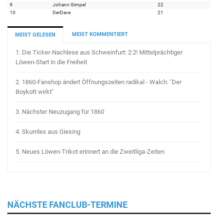
9
Johann Gimpel
22
10
DerDave
21
MEIST KOMMENTIERT
MEIST GELESEN
1.
Die Ticker-Nachlese aus Schweinfurt: 2:2! Mittelprächtiger
Löwen-Start in die Freiheit
2.
1860-Fanshop ändert Öffnungszeiten radikal - Walch: "Der
Boykott wirkt"
3.
Nächster Neuzugang für 1860
4.
Skurriles aus Giesing
5.
Neues Löwen-Trikot erinnert an die Zweitliga-Zeiten
NÄCHSTE FANCLUB-TERMINE