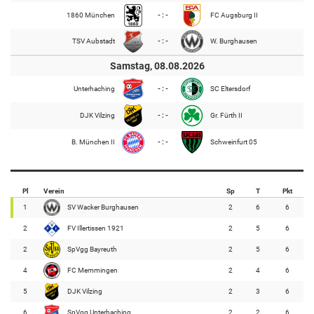
1860 München
- : -
FC Augsburg II
TSV Aubstadt
- : -
W. Burghausen
Samstag, 08.08.2026
Unterhaching
- : -
SC Eltersdorf
DJK Vilzing
- : -
Gr. Fürth II
B. München II
- : -
Schweinfurt 05
Pl
Verein
Sp
T
Pkt
1
SV Wacker Burghausen
2
6
6
2
FV Illertissen 1921
2
5
6
2
SpVgg Bayreuth
2
5
6
4
FC Memmingen
2
4
6
5
DJK Vilzing
2
3
6
6
SpVgg Unterhaching
2
2
6