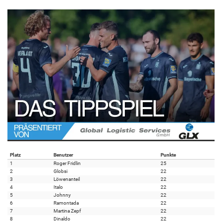
Platz
Benutzer
Punkte
1
Roger Fridlin
25
2
Globsi
22
3
Löwenanteil
22
4
Italo
22
5
Johnny
22
6
Ramontada
22
7
Martina Zepf
22
8
Dinaldo
22