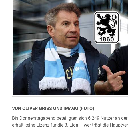
VON OLIVER GRISS UND IMAGO (FOTO)
Bis Donnerstagabend beteiligten sich 6.249 Nutzer an d
erhält keine Lizenz für die 3. Liga – wer trägt die Haup