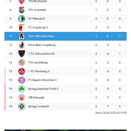
7
TSV Buchbach
2
4
4
8
TSV Aubstadt
1
4
3
9
SC Eltersdorf
2
0
3
10
FC Augsburg II
2
-2
3
11
TSV 1860 München
1
0
1
12
Schwaben Augsburg
2
-2
1
13
1.FC Schweinfurt 05
2
-4
1
14
TSV Landsberg
2
-2
0
15
1.FC Nürnberg II
2
-3
0
16
FC Bayern München II
2
-3
0
16
SpVgg Greuther Fürth II
2
-3
0
18
VfB Eichstätt
2
-7
0
18
SpVgg Ansbach
2
-7
0
Stand: 06.08.2026 06:10:00