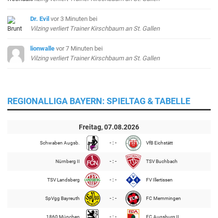
Dr. Evil
vor 3 Minuten
bei
Vilzing verliert Trainer Kirschbaum an St. Gallen
lionwalle
vor 7 Minuten
bei
Vilzing verliert Trainer Kirschbaum an St. Gallen
REGIONALLIGA BAYERN: SPIELTAG & TABELLE
Freitag, 07.08.2026
Schwaben Augsb.
- : -
VfB Eichstätt
Nürnberg II
- : -
TSV Buchbach
TSV Landsberg
- : -
FV Illertissen
SpVgg Bayreuth
- : -
FC Memmingen
1860 München
- : -
FC Augsburg II