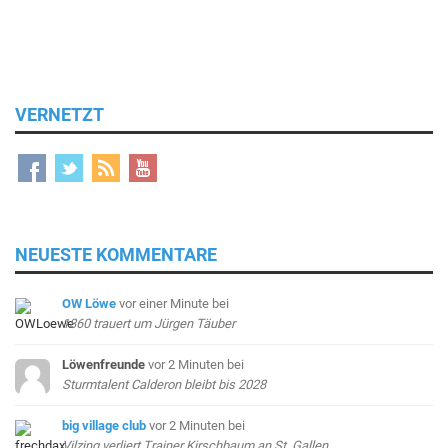
VERNETZT
NEUESTE KOMMENTARE
OW Löwe
vor einer Minute
bei
1860 trauert um Jürgen Täuber
Löwenfreunde
vor 2 Minuten
bei
Sturmtalent Calderon bleibt bis 2028
big village club
vor 2 Minuten
bei
Vilzing verliert Trainer Kirschbaum an St. Gallen