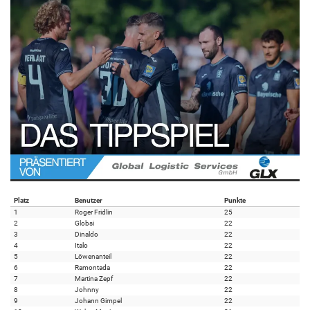
Platz
Benutzer
Punkte
1
Roger Fridlin
25
2
Globsi
22
3
Dinaldo
22
4
Italo
22
5
Löwenanteil
22
6
Ramontada
22
7
Martina Zepf
22
8
Johnny
22
9
Johann Gimpel
22