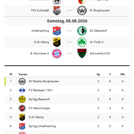
TSV Aubstadt
- : -
W. Burghausen
Samstag, 08.08.2026
Unterhaching
- : -
SC Eltersdorf
DJK Vilzing
- : -
Gr. Fürth II
B. München II
- : -
Schweinfurt 05
Pl
Verein
Sp
T
Pkt
1
SV Wacker Burghausen
2
6
6
2
FV Illertissen 1921
2
5
6
2
SpVgg Bayreuth
2
5
6
4
FC Memmingen
2
4
6
5
DJK Vilzing
2
3
6
6
SpVgg Unterhaching
2
2
6