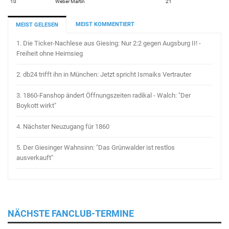
10
Weber Martin
21
MEIST KOMMENTIERT
MEIST GELESEN
1.
Die Ticker-Nachlese aus Giesing: Nur 2:2 gegen Augsburg II! -
Freiheit ohne Heimsieg
2.
db24 trifft ihn in München: Jetzt spricht Ismaiks Vertrauter
3.
1860-Fanshop ändert Öffnungszeiten radikal - Walch: "Der
Boykott wirkt"
4.
Nächster Neuzugang für 1860
5.
Der Giesinger Wahnsinn: "Das Grünwalder ist restlos
ausverkauft"
NÄCHSTE FANCLUB-TERMINE