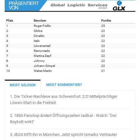
Platz
Benutzer
Punkte
1
Roger Fridlin
25
2
Globsi
22
3
Dinaldo
22
4
Italo
22
5
Löwenanteil
22
6
Ramontada
22
7
Martina Zepf
22
8
Johnny
22
9
Johann Gimpel
22
10
Weber Martin
21
MEIST KOMMENTIERT
MEIST GELESEN
1.
Die Ticker-Nachlese aus Schweinfurt: 2:2! Mittelprächtiger
Löwen-Start in die Freiheit
2.
1860-Fanshop ändert Öffnungszeiten radikal - Walch: "Der
Boykott wirkt"
3.
db24 trifft ihn in München: Jetzt spricht Ismaiks Vertrauter