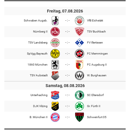
Freitag, 07.08.2026
Schwaben Augsb.
- : -
VfB Eichstätt
Nürnberg II
- : -
TSV Buchbach
TSV Landsberg
- : -
FV Illertissen
SpVgg Bayreuth
- : -
FC Memmingen
1860 München
- : -
FC Augsburg II
TSV Aubstadt
- : -
W. Burghausen
Samstag, 08.08.2026
Unterhaching
- : -
SC Eltersdorf
DJK Vilzing
- : -
Gr. Fürth II
B. München II
- : -
Schweinfurt 05