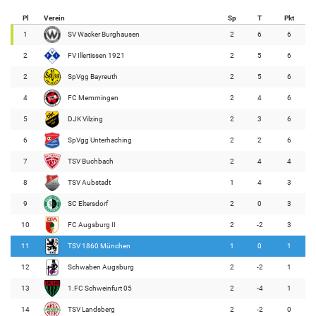
Pl
Verein
Sp
T
Pkt
1
SV Wacker Burghausen
2
6
6
2
FV Illertissen 1921
2
5
6
2
SpVgg Bayreuth
2
5
6
4
FC Memmingen
2
4
6
5
DJK Vilzing
2
3
6
6
SpVgg Unterhaching
2
2
6
7
TSV Buchbach
2
4
4
8
TSV Aubstadt
1
4
3
9
SC Eltersdorf
2
0
3
10
FC Augsburg II
2
-2
3
11
TSV 1860 München
1
0
1
12
Schwaben Augsburg
2
-2
1
13
1.FC Schweinfurt 05
2
-4
1
14
TSV Landsberg
2
-2
0