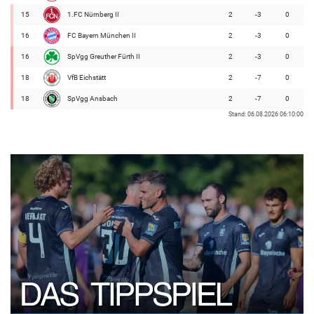
15
1.FC Nürnberg II
2
-3
0
16
FC Bayern München II
2
-3
0
16
SpVgg Greuther Fürth II
2
-3
0
18
VfB Eichstätt
2
-7
0
18
SpVgg Ansbach
2
-7
0
Stand: 06.08.2026 06:10:00