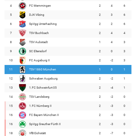
4
FC Memmingen
2
4
6
5
DJK Vilzing
2
3
6
6
SpVgg Unterhaching
2
2
6
7
TSV Buchbach
2
4
4
8
TSV Aubstadt
1
4
3
9
SC Eltersdorf
2
0
3
10
FC Augsburg II
2
-2
3
11
TSV 1860 München
1
0
1
12
Schwaben Augsburg
2
-2
1
13
1.FC Schweinfurt 05
2
-4
1
14
TSV Landsberg
2
-2
0
15
1.FC Nürnberg II
2
-3
0
16
FC Bayern München II
2
-3
0
16
SpVgg Greuther Fürth II
2
-3
0
18
VfB Eichstätt
2
-7
0