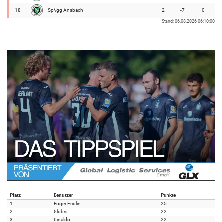
18
SpVgg Ansbach
2
-7
0
Stand: 06.08.2026 06:10:00
Platz
Benutzer
Punkte
1
Roger Fridlin
25
2
Globsi
22
3
Dinaldo
22