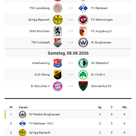
TSV Landsberg
- : -
FV Illertissen
SpVgg Bayreuth
- : -
FC Memmingen
1860 München
- : -
FC Augsburg II
TSV Aubstadt
- : -
W. Burghausen
Samstag, 08.08.2026
Unterhaching
- : -
SC Eltersdorf
DJK Vilzing
- : -
Gr. Fürth II
B. München II
- : -
Schweinfurt 05
Pl
Verein
Sp
T
Pkt
1
SV Wacker Burghausen
2
6
6
2
FV Illertissen 1921
2
5
6
2
SpVgg Bayreuth
2
5
6