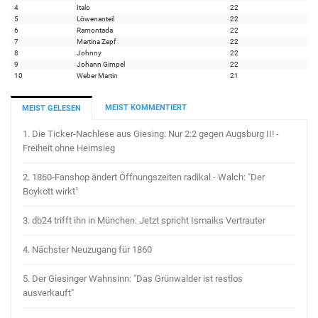
4
Italo
22
5
Löwenanteil
22
6
Ramontada
22
7
Martina Zepf
22
8
Johnny
22
9
Johann Gimpel
22
10
Weber Martin
21
MEIST KOMMENTIERT
MEIST GELESEN
1.
Die Ticker-Nachlese aus Giesing: Nur 2:2 gegen Augsburg II! -
Freiheit ohne Heimsieg
2.
1860-Fanshop ändert Öffnungszeiten radikal - Walch: "Der
Boykott wirkt"
3.
db24 trifft ihn in München: Jetzt spricht Ismaiks Vertrauter
4.
Nächster Neuzugang für 1860
5.
Der Giesinger Wahnsinn: "Das Grünwalder ist restlos
ausverkauft"