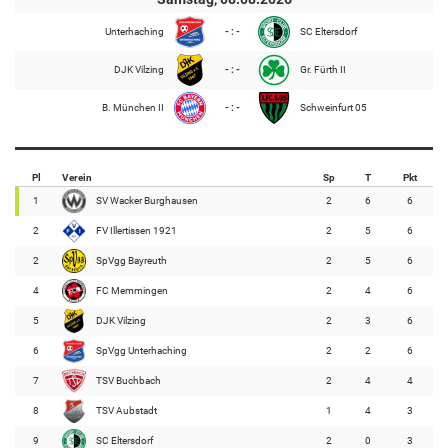
Unterhaching
- : -
SC Eltersdorf
DJK Vilzing
- : -
Gr. Fürth II
B. München II
- : -
Schweinfurt 05
Pl
Verein
Sp
T
Pkt
1
SV Wacker Burghausen
2
6
6
2
FV Illertissen 1921
2
5
6
2
SpVgg Bayreuth
2
5
6
4
FC Memmingen
2
4
6
5
DJK Vilzing
2
3
6
6
SpVgg Unterhaching
2
2
6
7
TSV Buchbach
2
4
4
8
TSV Aubstadt
1
4
3
9
SC Eltersdorf
2
0
3