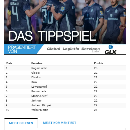
Platz
Benutzer
Punkte
1
Roger Fridlin
25
2
Globsi
22
3
Dinaldo
22
4
Italo
22
5
Löwenanteil
22
6
Ramontada
22
7
Martina Zepf
22
8
Johnny
22
9
Johann Gimpel
22
10
Weber Martin
21
MEIST KOMMENTIERT
MEIST GELESEN