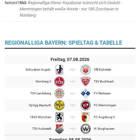
Das Regionalliga-Steno: Kayabunar wünscht sich Geduld -
Memmingen behält weiße Weste - nur 188 Zuschauer in
Nürnberg
REGIONALLIGA BAYERN: SPIELTAG & TABELLE
Freitag, 07.08.2026
Schwaben Augsb.
- : -
VfB Eichstätt
Nürnberg II
- : -
TSV Buchbach
TSV Landsberg
- : -
FV Illertissen
SpVgg Bayreuth
- : -
FC Memmingen
1860 München
- : -
FC Augsburg II
TSV Aubstadt
- : -
W. Burghausen
Samstag, 08.08.2026