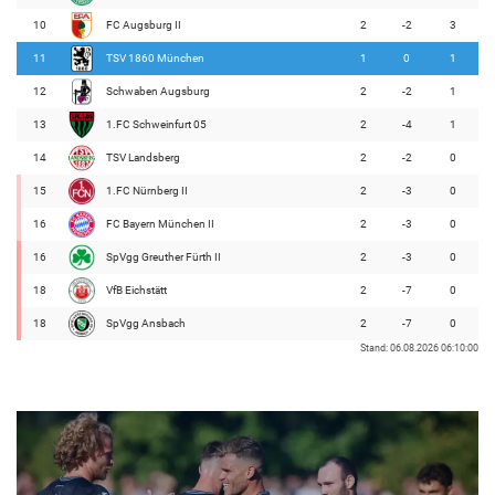
10
FC Augsburg II
2
-2
3
11
TSV 1860 München
1
0
1
12
Schwaben Augsburg
2
-2
1
13
1.FC Schweinfurt 05
2
-4
1
14
TSV Landsberg
2
-2
0
15
1.FC Nürnberg II
2
-3
0
16
FC Bayern München II
2
-3
0
16
SpVgg Greuther Fürth II
2
-3
0
18
VfB Eichstätt
2
-7
0
18
SpVgg Ansbach
2
-7
0
Stand: 06.08.2026 06:10:00