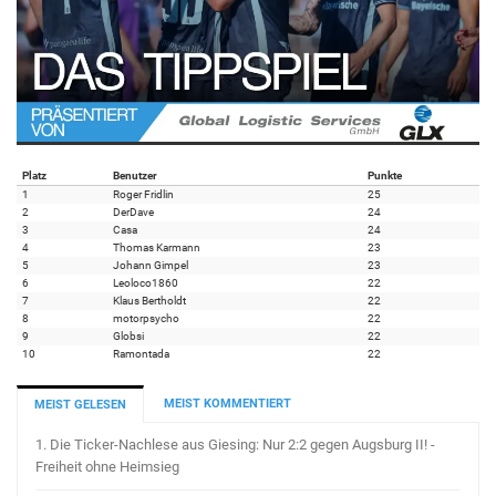
Platz
Benutzer
Punkte
1
Roger Fridlin
25
2
DerDave
24
3
Casa
24
4
Thomas Karmann
23
5
Johann Gimpel
23
6
Leoloco1860
22
7
Klaus Bertholdt
22
8
motorpsycho
22
9
Globsi
22
10
Ramontada
22
MEIST KOMMENTIERT
MEIST GELESEN
1.
Die Ticker-Nachlese aus Giesing: Nur 2:2 gegen Augsburg II! -
Freiheit ohne Heimsieg