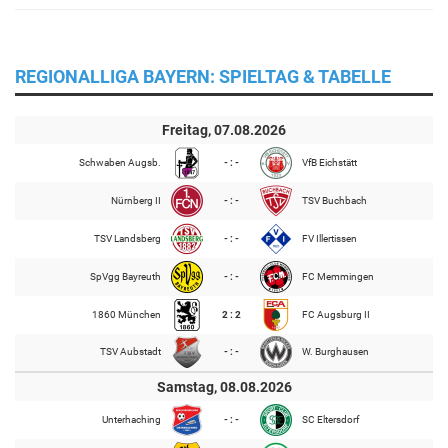
REGIONALLIGA BAYERN: SPIELTAG & TABELLE
Freitag, 07.08.2026
Schwaben Augsb.
- : -
VfB Eichstätt
Nürnberg II
- : -
TSV Buchbach
TSV Landsberg
- : -
FV Illertissen
SpVgg Bayreuth
- : -
FC Memmingen
1860 München
2 : 2
FC Augsburg II
TSV Aubstadt
- : -
W. Burghausen
Samstag, 08.08.2026
Unterhaching
- : -
SC Eltersdorf