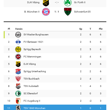
DJK Vilzing
- : -
Gr. Fürth II
B. München II
1 : 1
Schweinfurt 05
Pl
Verein
Sp
T
Pkt
1
SV Wacker Burghausen
2
6
6
2
FV Illertissen 1921
2
5
6
2
SpVgg Bayreuth
2
5
6
4
FC Memmingen
2
4
6
5
DJK Vilzing
2
3
6
6
SpVgg Unterhaching
2
2
6
7
TSV Buchbach
2
4
4
8
TSV Aubstadt
1
4
3
9
SC Eltersdorf
2
0
3
10
FC Augsburg II
2
-2
3
11
TSV 1860 München
1
0
1