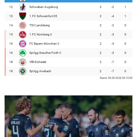
12
Schwaben Augsburg
2
-2
1
13
1.FC Schweinfurt 05
2
-4
1
14
TSV Landsberg
2
-2
0
15
1.FC Nürnberg II
2
-3
0
16
FC Bayern München II
2
-3
0
16
SpVgg Greuther Fürth II
2
-3
0
18
VfB Eichstätt
2
-7
0
18
SpVgg Ansbach
2
-7
0
Stand: 06.08.2026 06:10:00