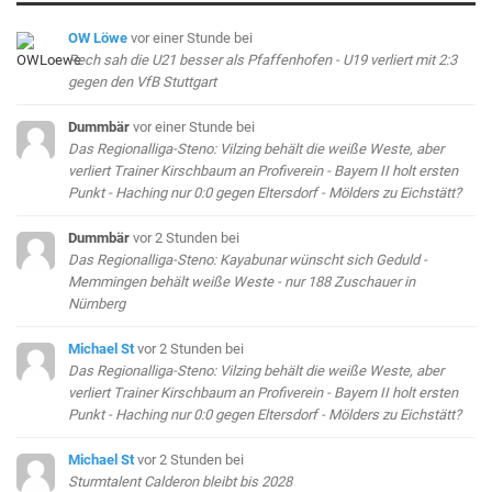
OW Löwe
vor einer Stunde
bei
Rech sah die U21 besser als Pfaffenhofen - U19 verliert mit 2:3
gegen den VfB Stuttgart
Dummbär
vor einer Stunde
bei
Das Regionalliga-Steno: Vilzing behält die weiße Weste, aber
verliert Trainer Kirschbaum an Profiverein - Bayern II holt ersten
Punkt - Haching nur 0:0 gegen Eltersdorf - Mölders zu Eichstätt?
Dummbär
vor 2 Stunden
bei
Das Regionalliga-Steno: Kayabunar wünscht sich Geduld -
Memmingen behält weiße Weste - nur 188 Zuschauer in
Nürnberg
Michael St
vor 2 Stunden
bei
Das Regionalliga-Steno: Vilzing behält die weiße Weste, aber
verliert Trainer Kirschbaum an Profiverein - Bayern II holt ersten
Punkt - Haching nur 0:0 gegen Eltersdorf - Mölders zu Eichstätt?
Michael St
vor 2 Stunden
bei
Sturmtalent Calderon bleibt bis 2028