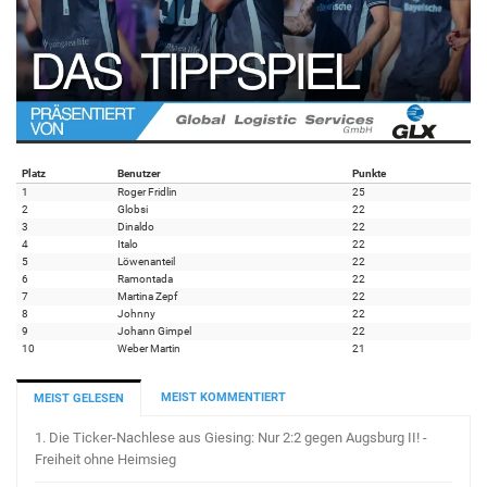
Platz
Benutzer
Punkte
1
Roger Fridlin
25
2
Globsi
22
3
Dinaldo
22
4
Italo
22
5
Löwenanteil
22
6
Ramontada
22
7
Martina Zepf
22
8
Johnny
22
9
Johann Gimpel
22
10
Weber Martin
21
MEIST KOMMENTIERT
MEIST GELESEN
1.
Die Ticker-Nachlese aus Giesing: Nur 2:2 gegen Augsburg II! -
Freiheit ohne Heimsieg