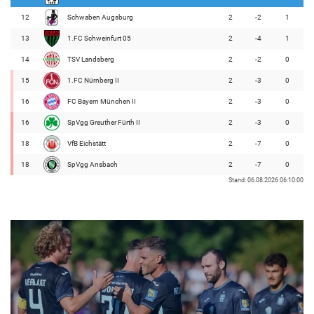
12
Schwaben Augsburg
2
-2
1
13
1.FC Schweinfurt 05
2
-4
1
14
TSV Landsberg
2
-2
0
15
1.FC Nürnberg II
2
-3
0
16
FC Bayern München II
2
-3
0
16
SpVgg Greuther Fürth II
2
-3
0
18
VfB Eichstätt
2
-7
0
18
SpVgg Ansbach
2
-7
0
Stand: 06.08.2026 06:10:00