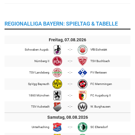
REGIONALLIGA BAYERN: SPIELTAG & TABELLE
Freitag, 07.08.2026
Schwaben Augsb.
- : -
VfB Eichstätt
Nürnberg II
- : -
TSV Buchbach
TSV Landsberg
- : -
FV Illertissen
SpVgg Bayreuth
- : -
FC Memmingen
1860 München
- : -
FC Augsburg II
TSV Aubstadt
- : -
W. Burghausen
Samstag, 08.08.2026
Unterhaching
- : -
SC Eltersdorf