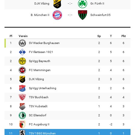
DJK Vilzing
- : -
Gr. Fürth II
B. München II
- : -
Schweinfurt 05
Pl
Verein
Sp
T
Pkt
1
SV Wacker Burghausen
2
6
6
2
FV Illertissen 1921
2
5
6
2
SpVgg Bayreuth
2
5
6
4
FC Memmingen
2
4
6
5
DJK Vilzing
2
3
6
6
SpVgg Unterhaching
2
2
6
7
TSV Buchbach
2
4
4
8
TSV Aubstadt
1
4
3
9
SC Eltersdorf
2
0
3
10
FC Augsburg II
2
-2
3
11
TSV 1860 München
1
0
1