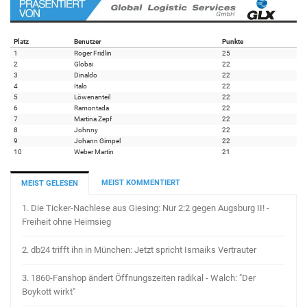
Platz
Benutzer
Punkte
1
Roger Fridlin
25
2
Globsi
22
3
Dinaldo
22
4
Italo
22
5
Löwenanteil
22
6
Ramontada
22
7
Martina Zepf
22
8
Johnny
22
9
Johann Gimpel
22
10
Weber Martin
21
MEIST KOMMENTIERT
MEIST GELESEN
1.
Die Ticker-Nachlese aus Giesing: Nur 2:2 gegen Augsburg II! -
Freiheit ohne Heimsieg
2.
db24 trifft ihn in München: Jetzt spricht Ismaiks Vertrauter
3.
1860-Fanshop ändert Öffnungszeiten radikal - Walch: "Der
Boykott wirkt"