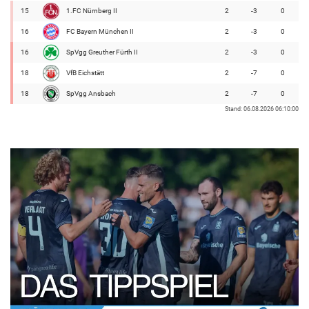
15
1.FC Nürnberg II
2
-3
0
16
FC Bayern München II
2
-3
0
16
SpVgg Greuther Fürth II
2
-3
0
18
VfB Eichstätt
2
-7
0
18
SpVgg Ansbach
2
-7
0
Stand: 06.08.2026 06:10:00