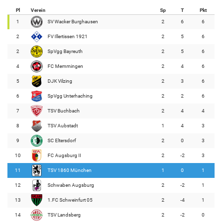
Pl
Verein
Sp
T
Pkt
1
SV Wacker Burghausen
2
6
6
2
FV Illertissen 1921
2
5
6
2
SpVgg Bayreuth
2
5
6
4
FC Memmingen
2
4
6
5
DJK Vilzing
2
3
6
6
SpVgg Unterhaching
2
2
6
7
TSV Buchbach
2
4
4
8
TSV Aubstadt
1
4
3
9
SC Eltersdorf
2
0
3
10
FC Augsburg II
2
-2
3
11
TSV 1860 München
1
0
1
12
Schwaben Augsburg
2
-2
1
13
1.FC Schweinfurt 05
2
-4
1
14
TSV Landsberg
2
-2
0