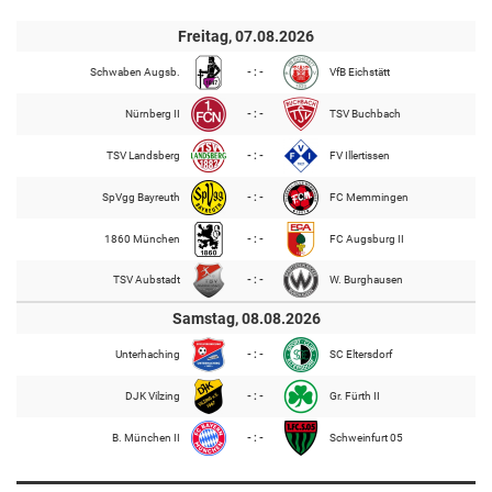
Freitag, 07.08.2026
Schwaben Augsb.
- : -
VfB Eichstätt
Nürnberg II
- : -
TSV Buchbach
TSV Landsberg
- : -
FV Illertissen
SpVgg Bayreuth
- : -
FC Memmingen
1860 München
- : -
FC Augsburg II
TSV Aubstadt
- : -
W. Burghausen
Samstag, 08.08.2026
Unterhaching
- : -
SC Eltersdorf
DJK Vilzing
- : -
Gr. Fürth II
B. München II
- : -
Schweinfurt 05