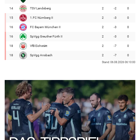
14
TSV Landsberg
2
-2
0
15
1.FC Nürnberg II
2
-3
0
16
FC Bayern München II
2
-3
0
16
SpVgg Greuther Fürth II
2
-3
0
18
VfB Eichstätt
2
-7
0
18
SpVgg Ansbach
2
-7
0
Stand: 06.08.2026 06:10:00