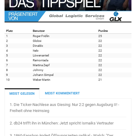
Platz
Benutzer
Punkte
1
Roger Fridlin
25
2
Globsi
22
3
Dinaldo
22
4
Italo
22
5
Löwenanteil
22
6
Ramontada
22
7
Martina Zepf
22
8
Johnny
22
9
Johann Gimpel
22
10
Weber Martin
21
MEIST KOMMENTIERT
MEIST GELESEN
1.
Die Ticker-Nachlese aus Giesing: Nur 2:2 gegen Augsburg II! -
Freiheit ohne Heimsieg
2.
db24 trifft ihn in München: Jetzt spricht Ismaiks Vertrauter
3.
1860-Fanshop ändert Öffnungszeiten radikal - Walch: "Der