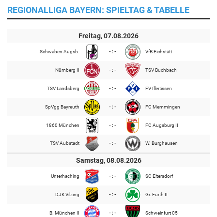
REGIONALLIGA BAYERN: SPIELTAG & TABELLE
Freitag, 07.08.2026
Schwaben Augsb.
- : -
VfB Eichstätt
Nürnberg II
- : -
TSV Buchbach
TSV Landsberg
- : -
FV Illertissen
SpVgg Bayreuth
- : -
FC Memmingen
1860 München
- : -
FC Augsburg II
TSV Aubstadt
- : -
W. Burghausen
Samstag, 08.08.2026
Unterhaching
- : -
SC Eltersdorf
DJK Vilzing
- : -
Gr. Fürth II
B. München II
- : -
Schweinfurt 05