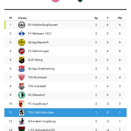
Pl
Verein
Sp
T
Pkt
1
SV Wacker Burghausen
2
6
6
2
FV Illertissen 1921
2
5
6
2
SpVgg Bayreuth
2
5
6
4
FC Memmingen
2
4
6
5
DJK Vilzing
2
3
6
6
SpVgg Unterhaching
2
2
6
7
TSV Buchbach
2
4
4
8
TSV Aubstadt
1
4
3
9
SC Eltersdorf
2
0
3
10
FC Augsburg II
2
-2
3
11
TSV 1860 München
1
0
1
12
Schwaben Augsburg
2
-2
1
13
1.FC Schweinfurt 05
2
-4
1