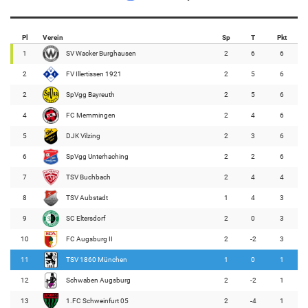
Pl
Verein
Sp
T
Pkt
1
SV Wacker Burghausen
2
6
6
2
FV Illertissen 1921
2
5
6
2
SpVgg Bayreuth
2
5
6
4
FC Memmingen
2
4
6
5
DJK Vilzing
2
3
6
6
SpVgg Unterhaching
2
2
6
7
TSV Buchbach
2
4
4
8
TSV Aubstadt
1
4
3
9
SC Eltersdorf
2
0
3
10
FC Augsburg II
2
-2
3
11
TSV 1860 München
1
0
1
12
Schwaben Augsburg
2
-2
1
13
1.FC Schweinfurt 05
2
-4
1