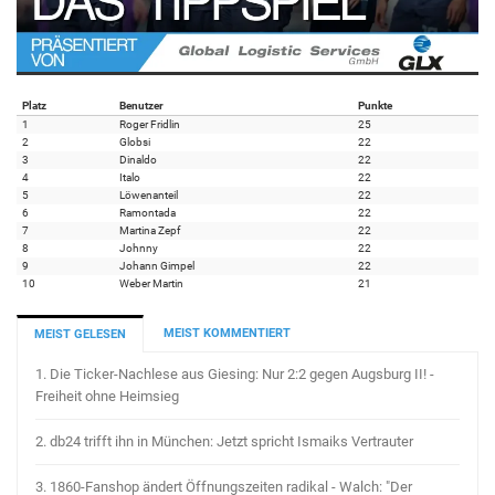
Platz
Benutzer
Punkte
1
Roger Fridlin
25
2
Globsi
22
3
Dinaldo
22
4
Italo
22
5
Löwenanteil
22
6
Ramontada
22
7
Martina Zepf
22
8
Johnny
22
9
Johann Gimpel
22
10
Weber Martin
21
MEIST KOMMENTIERT
MEIST GELESEN
1.
Die Ticker-Nachlese aus Giesing: Nur 2:2 gegen Augsburg II! -
Freiheit ohne Heimsieg
2.
db24 trifft ihn in München: Jetzt spricht Ismaiks Vertrauter
3.
1860-Fanshop ändert Öffnungszeiten radikal - Walch: "Der