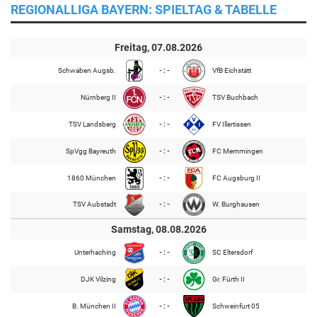
REGIONALLIGA BAYERN: SPIELTAG & TABELLE
Freitag, 07.08.2026
Schwaben Augsb.
- : -
VfB Eichstätt
Nürnberg II
- : -
TSV Buchbach
TSV Landsberg
- : -
FV Illertissen
SpVgg Bayreuth
- : -
FC Memmingen
1860 München
- : -
FC Augsburg II
TSV Aubstadt
- : -
W. Burghausen
Samstag, 08.08.2026
Unterhaching
- : -
SC Eltersdorf
DJK Vilzing
- : -
Gr. Fürth II
B. München II
- : -
Schweinfurt 05