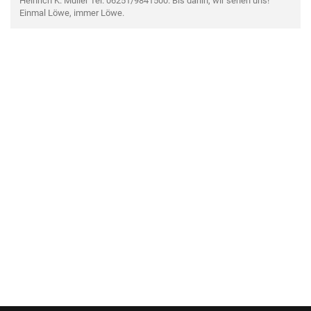
Heinrich K. Müller Tel. 06251/9841500. Bis dahin, wir sehen uns!
Einmal Löwe, immer Löwe.