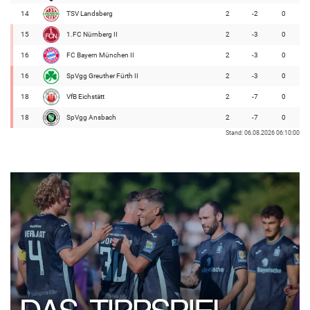
14
TSV Landsberg
2
-2
0
15
1.FC Nürnberg II
2
-3
0
16
FC Bayern München II
2
-3
0
16
SpVgg Greuther Fürth II
2
-3
0
18
VfB Eichstätt
2
-7
0
18
SpVgg Ansbach
2
-7
0
Stand: 06.08.2026 06:10:00