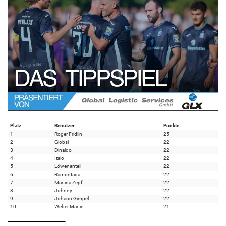
Platz
Benutzer
Punkte
1
Roger Fridlin
25
2
Globsi
22
3
Dinaldo
22
4
Italo
22
5
Löwenanteil
22
6
Ramontada
22
7
Martina Zepf
22
8
Johnny
22
9
Johann Gimpel
22
10
Weber Martin
21