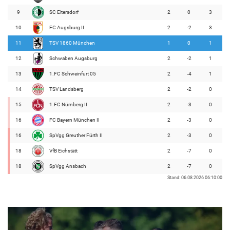
9
SC Eltersdorf
2
0
3
10
FC Augsburg II
2
-2
3
11
TSV 1860 München
1
0
1
12
Schwaben Augsburg
2
-2
1
13
1.FC Schweinfurt 05
2
-4
1
14
TSV Landsberg
2
-2
0
15
1.FC Nürnberg II
2
-3
0
16
FC Bayern München II
2
-3
0
16
SpVgg Greuther Fürth II
2
-3
0
18
VfB Eichstätt
2
-7
0
18
SpVgg Ansbach
2
-7
0
Stand: 06.08.2026 06:10:00