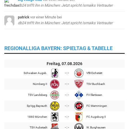
db24 trifft ihn in München: Jetzt spricht Ismaiks Vertrauter
patrick
vor einer Minute
bei
db24 trifft ihn in München: Jetzt spricht Ismaiks Vertrauter
REGIONALLIGA BAYERN: SPIELTAG & TABELLE
Freitag, 07.08.2026
Schwaben Augsb.
- : -
VfB Eichstätt
Nürnberg II
- : -
TSV Buchbach
TSV Landsberg
- : -
FV Illertissen
SpVgg Bayreuth
- : -
FC Memmingen
1860 München
- : -
FC Augsburg II
TSV Aubstadt
- : -
W. Burghausen