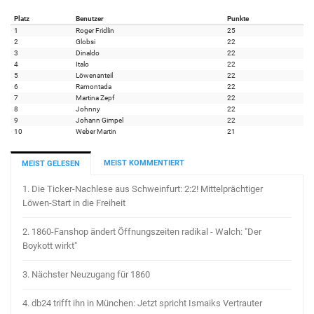
Platz
Benutzer
Punkte
1
Roger Fridlin
25
2
Globsi
22
3
Dinaldo
22
4
Italo
22
5
Löwenanteil
22
6
Ramontada
22
7
Martina Zepf
22
8
Johnny
22
9
Johann Gimpel
22
10
Weber Martin
21
MEIST KOMMENTIERT
MEIST GELESEN
1.
Die Ticker-Nachlese aus Schweinfurt: 2:2! Mittelprächtiger
Löwen-Start in die Freiheit
2.
1860-Fanshop ändert Öffnungszeiten radikal - Walch: "Der
Boykott wirkt"
3.
Nächster Neuzugang für 1860
4.
db24 trifft ihn in München: Jetzt spricht Ismaiks Vertrauter