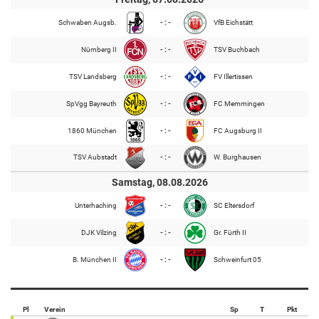
Schwaben Augsb.
- : -
VfB Eichstätt
Nürnberg II
- : -
TSV Buchbach
TSV Landsberg
- : -
FV Illertissen
SpVgg Bayreuth
- : -
FC Memmingen
1860 München
- : -
FC Augsburg II
TSV Aubstadt
- : -
W. Burghausen
Samstag, 08.08.2026
Unterhaching
- : -
SC Eltersdorf
DJK Vilzing
- : -
Gr. Fürth II
B. München II
- : -
Schweinfurt 05
Pl
Verein
Sp
T
Pkt