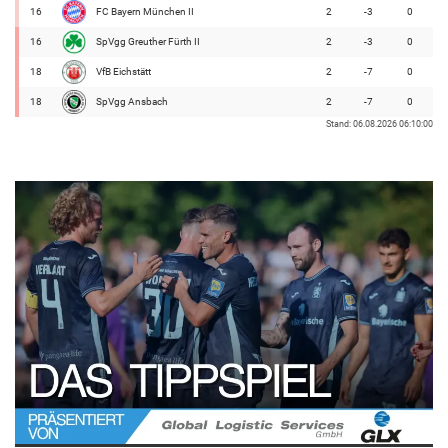
16
FC Bayern München II
2
-3
0
16
SpVgg Greuther Fürth II
2
-3
0
18
VfB Eichstätt
2
-7
0
18
SpVgg Ansbach
2
-7
0
Stand: 06.08.2026 06:10:00