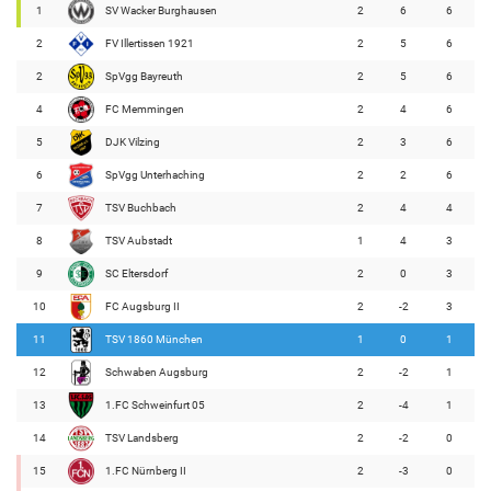
1
SV Wacker Burghausen
2
6
6
2
FV Illertissen 1921
2
5
6
2
SpVgg Bayreuth
2
5
6
4
FC Memmingen
2
4
6
5
DJK Vilzing
2
3
6
6
SpVgg Unterhaching
2
2
6
7
TSV Buchbach
2
4
4
8
TSV Aubstadt
1
4
3
9
SC Eltersdorf
2
0
3
10
FC Augsburg II
2
-2
3
11
TSV 1860 München
1
0
1
12
Schwaben Augsburg
2
-2
1
13
1.FC Schweinfurt 05
2
-4
1
14
TSV Landsberg
2
-2
0
15
1.FC Nürnberg II
2
-3
0