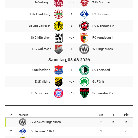
Nürnberg II
- : -
TSV Buchbach
TSV Landsberg
- : -
FV Illertissen
SpVgg Bayreuth
- : -
FC Memmingen
1860 München
- : -
FC Augsburg II
TSV Aubstadt
- : -
W. Burghausen
Samstag, 08.08.2026
Unterhaching
- : -
SC Eltersdorf
DJK Vilzing
- : -
Gr. Fürth II
B. München II
- : -
Schweinfurt 05
Pl
Verein
Sp
T
Pkt
1
SV Wacker Burghausen
2
6
6
2
FV Illertissen 1921
2
5
6