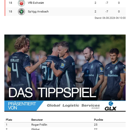
18
VfB Eichstätt
2
-7
0
18
SpVgg Ansbach
2
-7
0
Stand: 06.08.2026 06:10:00
Platz
Benutzer
Punkte
1
Roger Fridlin
25
2
Globsi
22