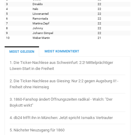
3
Dinaldo
22
4
Italo
22
5
Löwenanteil
22
6
Ramontada
22
7
Martina Zepf
22
8
Johnny
22
9
Johann Gimpel
22
10
Weber Martin
21
MEIST KOMMENTIERT
MEIST GELESEN
1.
Die Ticker-Nachlese aus Schweinfurt: 2:2! Mittelprächtiger
Löwen-Start in die Freiheit
2.
Die Ticker-Nachlese aus Giesing: Nur 2:2 gegen Augsburg II! -
Freiheit ohne Heimsieg
3.
1860-Fanshop ändert Öffnungszeiten radikal - Walch: "Der
Boykott wirkt"
4.
db24 trifft ihn in München: Jetzt spricht Ismaiks Vertrauter
5.
Nächster Neuzugang für 1860