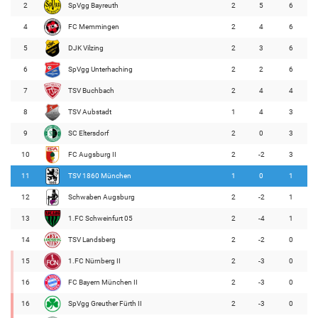
2
SpVgg Bayreuth
2
5
6
4
FC Memmingen
2
4
6
5
DJK Vilzing
2
3
6
6
SpVgg Unterhaching
2
2
6
7
TSV Buchbach
2
4
4
8
TSV Aubstadt
1
4
3
9
SC Eltersdorf
2
0
3
10
FC Augsburg II
2
-2
3
11
TSV 1860 München
1
0
1
12
Schwaben Augsburg
2
-2
1
13
1.FC Schweinfurt 05
2
-4
1
14
TSV Landsberg
2
-2
0
15
1.FC Nürnberg II
2
-3
0
16
FC Bayern München II
2
-3
0
16
SpVgg Greuther Fürth II
2
-3
0