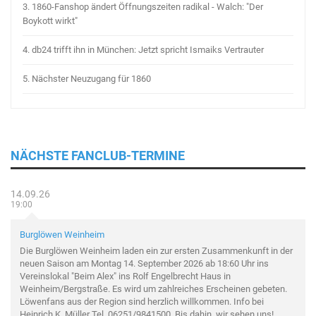
3.
1860-Fanshop ändert Öffnungszeiten radikal - Walch: "Der
Boykott wirkt"
4.
db24 trifft ihn in München: Jetzt spricht Ismaiks Vertrauter
5.
Nächster Neuzugang für 1860
NÄCHSTE FANCLUB-TERMINE
14.09.26
19:00
Burglöwen Weinheim
Die Burglöwen Weinheim laden ein zur ersten Zusammenkunft in der
neuen Saison am Montag 14. September 2026 ab 18:60 Uhr ins
Vereinslokal "Beim Alex" ins Rolf Engelbrecht Haus in
Weinheim/Bergstraße. Es wird um zahlreiches Erscheinen gebeten.
Löwenfans aus der Region sind herzlich willkommen. Info bei
Heinrich K. Müller Tel. 06251/9841500. Bis dahin, wir sehen uns!