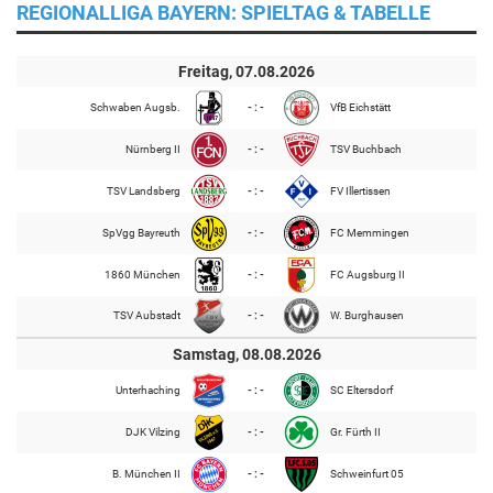
REGIONALLIGA BAYERN: SPIELTAG & TABELLE
Freitag, 07.08.2026
Schwaben Augsb.
- : -
VfB Eichstätt
Nürnberg II
- : -
TSV Buchbach
TSV Landsberg
- : -
FV Illertissen
SpVgg Bayreuth
- : -
FC Memmingen
1860 München
- : -
FC Augsburg II
TSV Aubstadt
- : -
W. Burghausen
Samstag, 08.08.2026
Unterhaching
- : -
SC Eltersdorf
DJK Vilzing
- : -
Gr. Fürth II
B. München II
- : -
Schweinfurt 05