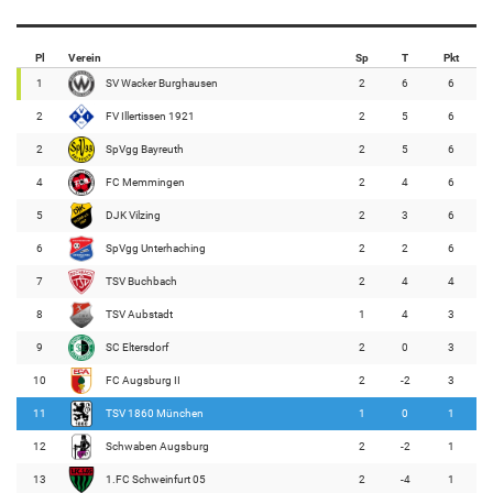
Pl
Verein
Sp
T
Pkt
1
SV Wacker Burghausen
2
6
6
2
FV Illertissen 1921
2
5
6
2
SpVgg Bayreuth
2
5
6
4
FC Memmingen
2
4
6
5
DJK Vilzing
2
3
6
6
SpVgg Unterhaching
2
2
6
7
TSV Buchbach
2
4
4
8
TSV Aubstadt
1
4
3
9
SC Eltersdorf
2
0
3
10
FC Augsburg II
2
-2
3
11
TSV 1860 München
1
0
1
12
Schwaben Augsburg
2
-2
1
13
1.FC Schweinfurt 05
2
-4
1