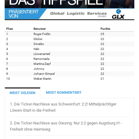
Platz
Benutzer
Punkte
1
Roger Fridlin
25
2
Globsi
22
3
Dinaldo
22
4
Italo
22
5
Löwenanteil
22
6
Ramontada
22
7
Martina Zepf
22
8
Johnny
22
9
Johann Gimpel
22
10
Weber Martin
21
MEIST KOMMENTIERT
MEIST GELESEN
1.
Die Ticker-Nachlese aus Schweinfurt: 2:2! Mittelprächtiger
Löwen-Start in die Freiheit
2.
Die Ticker-Nachlese aus Giesing: Nur 2:2 gegen Augsburg II! -
Freiheit ohne Heimsieg