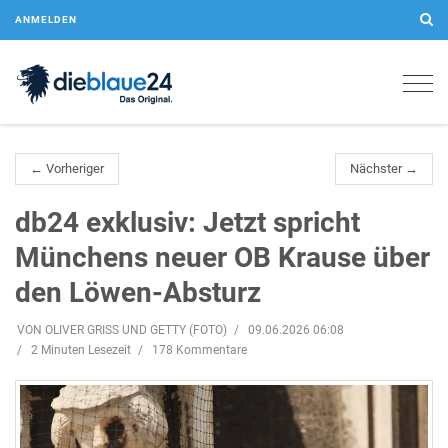
ANMELDEN
Togg
navig
← Vorheriger
Nächster →
db24 exklusiv: Jetzt spricht
Münchens neuer OB Krause über
den Löwen-Absturz
VON OLIVER GRISS UND GETTY (FOTO)
09.06.2026 06:08
2 Minuten Lesezeit
178 Kommentare