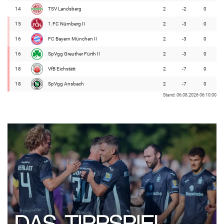
14
TSV Landsberg
2
-2
0
15
1.FC Nürnberg II
2
-3
0
16
FC Bayern München II
2
-3
0
16
SpVgg Greuther Fürth II
2
-3
0
18
VfB Eichstätt
2
-7
0
18
SpVgg Ansbach
2
-7
0
Stand: 06.08.2026 06:10:00